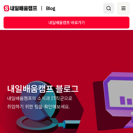
|
Blog
Ope
내일배움캠프 바로가기
내일배움캠프 블로그
내일배움캠프의 소식과 IT직군으로
취업하기 위한 팁을 확인해보세요.