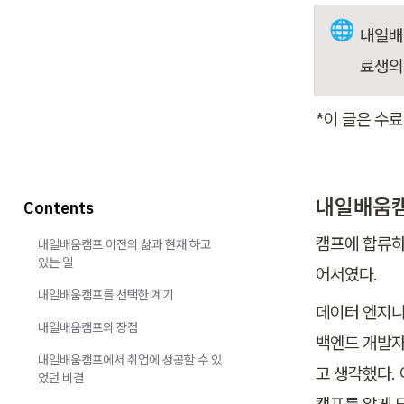
🌐
내일배
료생의
*이 글은 수
내일배움캠
Contents
캠프에 합류하
내일배움캠프 이전의 삶과 현재 하고
있는 일
어서였다.
내일배움캠프를 선택한 계기
데이터 엔지니
내일배움캠프의 장점
백엔드 개발자
내일배움캠프에서 취업에 성공할 수 있
고 생각했다.
었던 비결