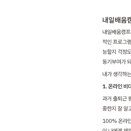
내일배움캠
내일배움캠프의
적인 프로그램
능할지 걱정도
동기부여가 되
내가 생각하는
1. 온라인 
과거 출퇴근 
중한지 잘 알고
100% 온라
이 나에겐 제