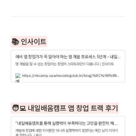
📚 인사이트
예비 앱 창업가가 꼭 알아야 하는 앱 개발 프로세스 5단계 - 내일배움캠프 블로그
앱 개발을 할 수 있는 창업가는 창업의 스타트라인이 다릅니다 | 인사이트
https://nbcamp.spartacodingclub.kr/blog/%EC%98%88%EB%B9%84-%EC%95%B1-%EC%B0%BD%EC%97%85%EA%B0%80%EA%B0%80-%EA%BC%AD-%EC%95%8C%EC%95%84%EC%95%BC-%ED%95%98%EB%8A%94-%EC%95%B1-%EA%B0%9C%EB%B0%9C-%ED%94%84%EB%A1%9C%EC%84%B8%EC%8A%A4-5%EB%8B%A8%EA%B3%84-19519
🧑‍💻 내일배움캠프 앱 창업 트랙 후기
“내일배움캠프를 통해 실행력이 부족하다는 고민을 완전히 해결했어요.” - 내일배움캠프 블로그
개발과 창업에 대한 지식뿐만 아니라 실행력까지 얻었다는 예진 님의 이야기
를 전합니다. | 후기