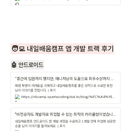
🧑‍💻 내일배움캠프 앱 개발 트랙 후기
🤖 안드로이드
“중간에 입원까지 했지만, 매니저님의 도움으로 최우수상까지 탈 수 있었어요.” - 내일배움캠프 블로그
폐렴 투병의 어려움을 극복하고 내일배움캠프를 좋은 성적으로 수료한 용찬
님의 이야기를 전합니다. | 후기
https://nbcamp.spartacodingclub.kr/blog/%EC%A4%91%EA%B0%84%EC%97%90-%EC%9E%85%EC%9B%90%EA%B9%8C%EC%A7%80-%ED%96%88%EC%A7%80%EB%A7%8C-%EB%A7%A4%EB%8B%88%EC%A0%80%EB%8B%98%EC%9D%98-%EB%8F%84%EC%9B%80%EC%9C%BC%EB%A1%9C-%EC%B5%9C%EC%9A%B0%EC%88%98%EC%83%81%EA%B9%8C%EC%A7%80-%ED%83%88-%EC%88%98-%EC%9E%88%EC%97%88%EC%96%B4%EC%9A%94-32873
"비전공자도 개발자로 취업할 수 있는 최적의 커리큘럼이었습니다" - 내일배움캠프 블로그
내일배움캠프 안드로이드 앱 개발 과정을 수료하고 1개월 만에 취업에 성공한
승훈 님의 이야기를 들어보세요. | 후기