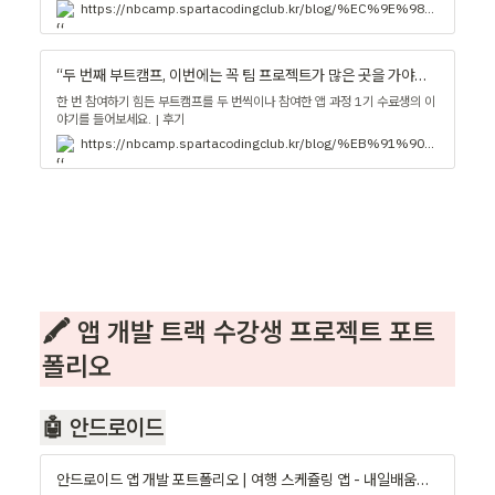
https://nbcamp.spartacodingclub.kr/blog/%EC%9E%98-%ED%95%A0-%EC%88%98-%EC%9E%88%EC%9D%84%EC%A7%80-%EA%B1%B1%EC%A0%95%EC%9D%B4-%EB%A7%8E%EC%95%98%EB%8A%94%EB%8D%B0-%EC%B5%9C%EC%9A%B0%EC%88%98-%EC%88%98%EB%A3%8C%EC%83%9D%EC%9C%BC%EB%A1%9C-%EC%88%98%EB%A3%8C%ED%96%88%EC%96%B4%EC%9A%94-31638
“두 번째 부트캠프, 이번에는 꼭 팀 프로젝트가 많은 곳을 가야겠다고 결심했죠.” - 내일배움캠프 블로그
한 번 참여하기 힘든 부트캠프를 두 번씩이나 참여한 앱 과정 1기 수료생의 이
야기를 들어보세요. | 후기
https://nbcamp.spartacodingclub.kr/blog/%EB%91%90-%EB%B2%88%EC%A7%B8-%EB%B6%80%ED%8A%B8%EC%BA%A0%ED%94%84-%EC%9D%B4%EB%B2%88%EC%97%90%EB%8A%94-%EA%BC%AD-%ED%8C%80-%ED%94%84%EB%A1%9C%EC%A0%9D%ED%8A%B8%EA%B0%80-%EB%A7%8E%EC%9D%80-%EA%B3%B3%EC%9D%84-%EA%B0%80%EC%95%BC%EA%B2%A0%EB%8B%A4%EA%B3%A0-%EA%B2%B0%EC%8B%AC%ED%96%88%EC%A3%A0-12887
🖍️ 앱 개발 트랙 수강생 프로젝트 포트
폴리오
🤖 안드로이드
안드로이드 앱 개발 포트폴리오 | 여행 스케쥴링 앱 - 내일배움캠프 블로그