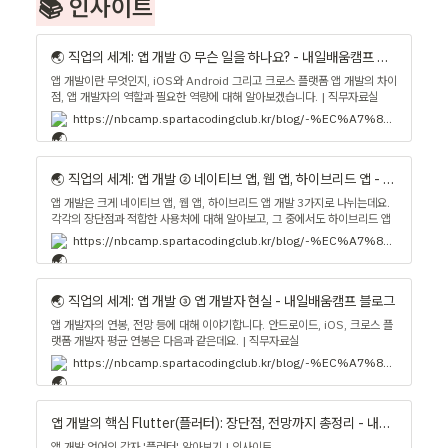
📚 인사이트
🌏 직업의 세계: 앱 개발 ① 무슨 일을 하나요? - 내일배움캠프 블로그
앱 개발이란 무엇인지, iOS와 Android 그리고 크로스 플랫폼 앱 개발의 차이
점, 앱 개발자의 역할과 필요한 역량에 대해 알아보겠습니다. | 직무자료실
https://nbcamp.spartacodingclub.kr/blog/-%EC%A7%81%EC%97%85%EC%9D%98-%EC%84%B8%EA%B3%84-%EC%95%B1-%EA%B0%9C%EB%B0%9C-%E2%91%A0-%EB%AC%B4%EC%8A%A8-%EC%9D%BC%EC%9D%84-%ED%95%98%EB%82%98%EC%9A%94-47012
🌏 직업의 세계: 앱 개발 ② 네이티브 앱, 웹 앱, 하이브리드 앱 - 내일배움캠프 블로그
앱 개발은 크게 네이티브 앱, 웹 앱, 하이브리드 앱 개발 3가지로 나뉘는데요.
각각의 장단점과 적합한 사용처에 대해 알아보고, 그 중에서도 하이브리드 앱
개발에 대해 조금 더 자세히 알아봅니다. | 직무자료실
https://nbcamp.spartacodingclub.kr/blog/-%EC%A7%81%EC%97%85%EC%9D%98-%EC%84%B8%EA%B3%84-%EC%95%B1-%EA%B0%9C%EB%B0%9C-%E2%91%A1-%EB%84%A4%EC%9D%B4%ED%8B%B0%EB%B8%8C-%EC%95%B1-%EC%9B%B9-%EC%95%B1-%ED%95%98%EC%9D%B4%EB%B8%8C%EB%A6%AC%EB%93%9C-%EC%95%B1-47986
🌏 직업의 세계: 앱 개발 ③ 앱 개발자 현실 - 내일배움캠프 블로그
앱 개발자의 연봉, 전망 등에 대해 이야기합니다. 안드로이드, iOS, 크로스 플
랫폼 개발자 평균 연봉은 다음과 같은데요. | 직무자료실
https://nbcamp.spartacodingclub.kr/blog/-%EC%A7%81%EC%97%85%EC%9D%98-%EC%84%B8%EA%B3%84-%EC%95%B1-%EA%B0%9C%EB%B0%9C-%E2%91%A2-%EC%95%B1-%EA%B0%9C%EB%B0%9C%EC%9E%90-%ED%98%84%EC%8B%A4-48259
앱 개발의 핵심 Flutter(플러터): 장단점, 전망까지 총정리 - 내일배움캠프 블로그
앱 개발 언어의 강자 '플러터' 알아보기 | 인사이트