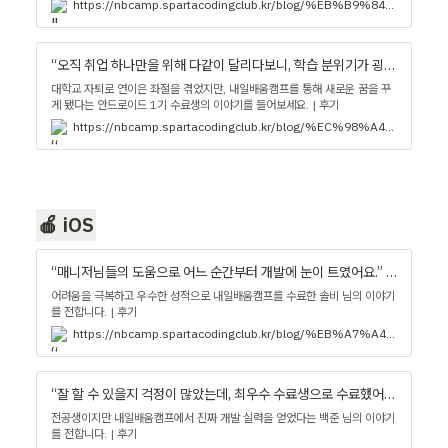
https://nbcamp.spartacodingclub.kr/blog/%EB%B9%84%EC%A0%84%EA%B3%B5%EC%9E%90%EB%8F%84-%EA%B0%9C%EB%B0%9C%EC%9E%90%EB%A1%9C-%EC%B7%A8%EC%97%85%ED%95%A0-%EC%88%98-%EC%9E%88%EB%8A%94-%EC%B5%9C%EC%A0%81%EC%9D%98-%EC%BB%A4%EB%A6%AC%ED%81%98%EB%9F%BC%EC%9E%85%EB%8B%88%EB%8B%A4-18223
“오직 취업 하나만을 위해 다같이 달리다보니, 학습 분위기가 굉장히 좋았습니다.” - 내일배움캠프 블로그
대학교 자퇴로 연이은 좌절을 겪었지만, 내일배움캠프를 통해 새로운 꿈을 꾸
게 됐다는 안드로이드 1기 수료생의 이야기를 들어보세요. | 후기
https://nbcamp.spartacodingclub.kr/blog/%EC%98%A4%EC%A7%81-%EC%B7%A8%EC%97%85-%ED%95%98%EB%82%98%EB%A7%8C%EC%9D%84-%EC%9C%84%ED%95%B4-%EB%8B%A4%EA%B0%99%EC%9D%B4-%EB%8B%AC%EB%A6%AC%EB%8B%A4%EB%B3%B4%EB%8B%88-%ED%95%99%EC%8A%B5-%EB%B6%84%EC%9C%84%EA%B8%B0%EA%B0%80-%EA%B5%89%EC%9E%A5%ED%9E%88-%EC%A2%8B%EC%95%98%EC%8A%B5%EB%8B%88%EB%8B%A4-13331
🍎 iOS
“매니저님들의 도움으로 어느 순간부터 개발에 눈이 트였어요.” - 내일배움캠프 블로그
어려움을 극복하고 우수한 성적으로 내일배움캠프를 수료한 솔비 님의 이야기
를 전합니다. | 후기
https://nbcamp.spartacodingclub.kr/blog/%EB%A7%A4%EB%8B%88%EC%A0%80%EB%8B%98%EB%93%A4%EC%9D%98-%EB%8F%84%EC%9B%80%EC%9C%BC%EB%A1%9C-%EC%96%B4%EB%8A%90-%EC%88%9C%EA%B0%84%EB%B6%80%ED%84%B0-%EA%B0%9C%EB%B0%9C%EC%97%90-%EB%88%88%EC%9D%B4-%ED%8A%B8%EC%98%80%EC%96%B4%EC%9A%94-32605
“잘 할 수 있을지 걱정이 많았는데, 최우수 수료생으로 수료했어요.” - 내일배움캠프 블로그
전공생이지만 내일배움캠프에서 진짜 개발 실력을 얻었다는 백준 님의 이야기
를 전합니다. | 후기