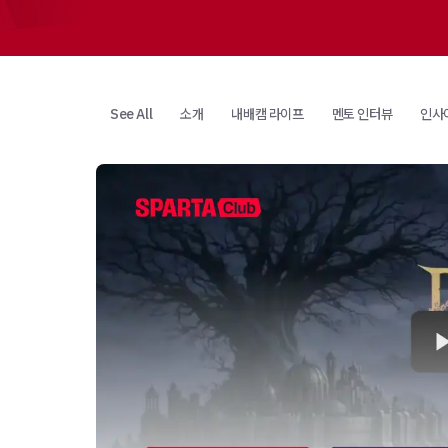
See All
소개
내배캠 라이프
멘토 인터뷰
인사