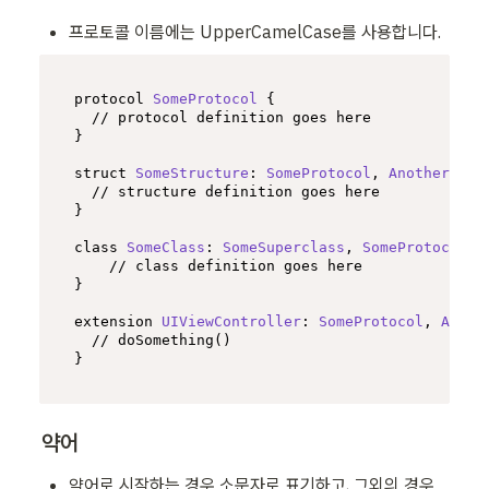
프로토콜 이름에는 UpperCamelCase를 사용합니다.
protocol 
SomeProtocol
 {

// protocol definition goes here
}

struct 
SomeStructure
: 
SomeProtocol
, 
AnotherProt
// structure definition goes here
}

class
SomeClass
: 
SomeSuperclass
, 
SomeProtocol
, 
// class definition goes here
}

extension 
UIViewController
: 
SomeProtocol
, 
Anoth
// doSomething()
}
약어
약어로 시작하는 경우 소문자로 표기하고, 그외의 경우