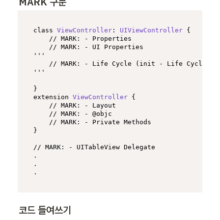
MARK 구문
class
ViewController
: 
UIViewController
 {

// MARK: - Properties
// MARK: - UI Properties
'''

// MARK: - Life Cycle (init - Life Cycle - 
'''

extension
ViewController
 {

// MARK: - Layout
// MARK: - @objc
// MARK: - Private Methods
}

// MARK: - UITableView Delegate
.

.

.
코드 들여쓰기