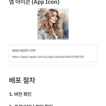
앱 아이콘 (App Icon)
apps.apple.com
https://apps.apple.com/us/app/catcher/id6471381930
배포 절차
1. 버전 확인