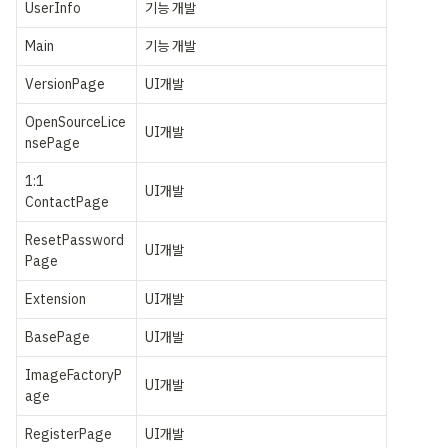
UserInfo
기능 개발
Main
기능 개발
VersionPage
UI개발
OpenSourceLice
UI개발
nsePage
1:1 
UI개발
ContactPage
ResetPassword
UI개발
Page
Extension
UI개발
BasePage
UI개발
ImageFactoryP
UI개발
age
RegisterPage
UI개발