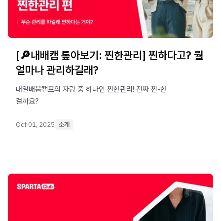
[🔎내배캠 톺아보기: 찐한관리] 찐하다고? 뭘
얼마나 관리하길래?
내일배움캠프의 자랑 중 하나인 찐한관리! 진짜 찐-한
걸까요?
Oct 01, 2025
소개