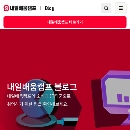
|
Blog
Ope
내일배움캠프 바로가기
내일배움캠프 블로그
내일배움캠프의 소식과 IT직군으로
취업하기 위한 팁을 확인해보세요.