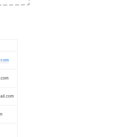
.com
.com
il.com
om