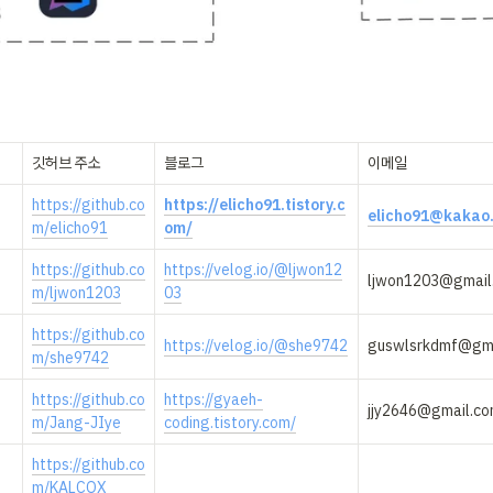
깃허브 주소
블로그
이메일
https://github.co
https://elicho91.tistory.c
elicho91@kakao
m/elicho91
om/
https://github.co
https://velog.io/@ljwon12
ljwon1203@gmail
m/ljwon1203
03
https://github.co
https://velog.io/@she9742
guswlsrkdmf@gma
m/she9742
https://github.co
https://gyaeh-
jjy2646@gmail.c
m/Jang-JIye
coding.tistory.com/
https://github.co
ㅤ
ㅤ
m/KALCOX