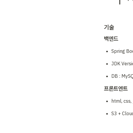
기술
백엔드
Spring Boo
JDK Versi
DB : MyS
프론트엔트
html, css,
S3 + Clou