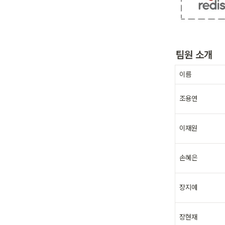
팀원 소개
이름 
조용연
이재원
손혜은
장지예
장현재 