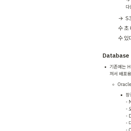
다
→  
수 초
수 있
Database
기존에는 H
져서 배포용
Oracl
장점
-
-
-
-
-