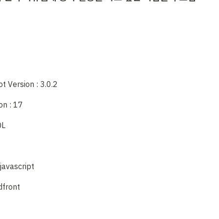
t Version : 3.0.2
on : 17
QL
 javascript 
dfront