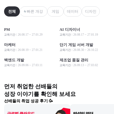
전체
빠른 개강
게임
데이터
디자인
PM
AI 디자이너
모집 중
모집 중
모집 중
모집 중
26.08.17 ~ 27.01.29
26.08.17 ~ 27.01.19
교육기간
교육기간
마케터
단기 게임 서버 개발
모집 중
모집 중
모집 중
모집 중
26.08.19 ~ 27.01.21
26.08.30 ~ 26.10.22
교육기간
교육기간
백엔드 개발
제조업 품질 관리
모집 중
모집 중
모집 중
모집 중
26.09.06 ~ 27.03.11
26.09.13 ~ 27.03.02
교육기간
교육기간
먼저 취업한 선배들의

성장 이야기를 확인해 보세요
선배들의 취업 성공 후기 🥳