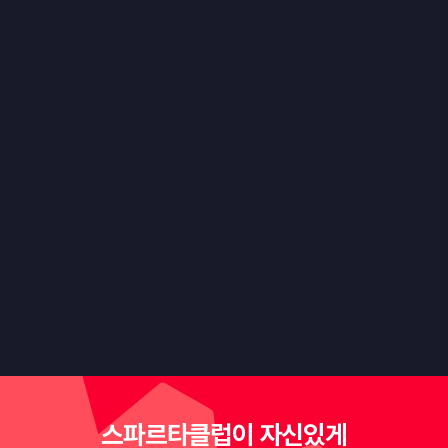
#경력 7년
임영재 튜터
뉴로봇 대표 Data Scientist
현
LG전자 Data Scientist
전
Estsoft Data Scientist
전
"실질적인 데이터 활용 역량을 키우고, 더 나은 제조 혁신을 
만들어가는 데 도움을 드리고 싶습니다."
스파르타클럽이 자신있게