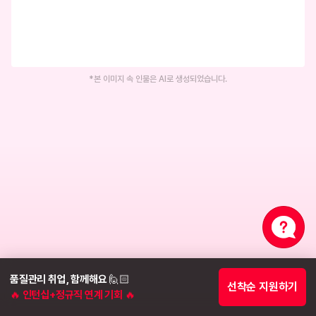
*본 이미지 속 인물은 AI로 생성되었습니다.
1위 부트캠프의 성과
수료생의 취업으로 보여드립니다
삼성 SDS 취업
NHN 에이컴메이트
유시준님 · 2022년 8월
김**님 · 2022년 11월
꾸까 취업
아트박스 취업
배성현님 · 2022년 11월
김**님 · 2023년 1월
품질관리 취업, 함께해요 🙋🏻
선착순 지원하기
🔥 인턴십+정규직 연계 기회 🔥
국민연금공단 취업
(주)LG전자 취업
김**님 · 2024년 4월
이**님 · 2023년 9월