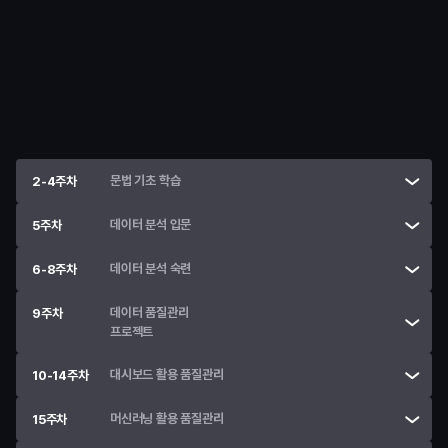
미니프로젝트
커리어 스터디
• 
제조 공정과 데이터 분석의 연결성을 탐구
• 
제조 데이터 분야의 직무에 대한 이해
문법 기초 학습
2-4주차
데이터 분석 입문
5주차
데이터 분석 숙련
6-8주차
데이터 품질관리

9주차
프로젝트
대시보드 활용 품질관리
10-14주차
머신러닝 활용 품질관리
15주차