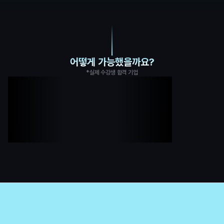
어떻게 가능했을까요?
*실제 수강생 합격 기업
화승네트웍스
유니클로
울웨어
한국농식품분석연구소
이에스텍