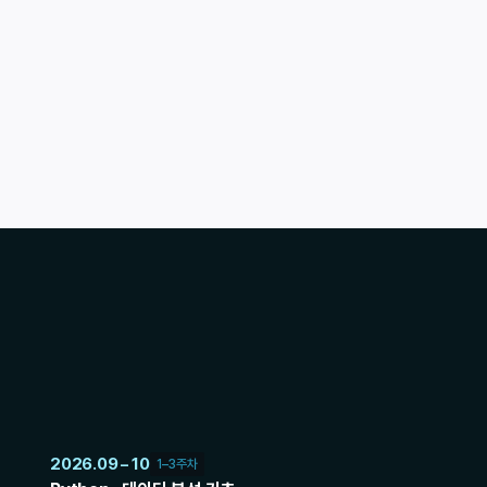
우수 수료생 포트폴리오
반도체 데이터를 활용한 
AI 프로젝트
2027 상반기 공채를 준비한다면
지금이 가장 좋은 타이밍입니다
01
2026.09 – 10
1–3주차