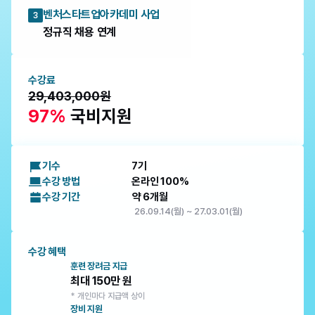
벤처스타트업아카데미 사업
3
정규직 채용 연계
수강료
29,403,000원
97%
 국비지원
기수
7기
수강 방법
온라인 100%
수강 기간
약 6개월
26.09.14(월) ~ 27.03.01(월)
수강 혜택
훈련 장려금 지급
최대 150만 원
* 개인마다 지급액 상이
장비 지원