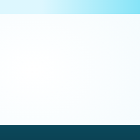
이번 기수 한정 혜택
ADsP
SQLD
빅데이터분석기사
품질경영기사
자격증 응시료 환급
03
:
17
:
57
:
00
일
시
분
초
*실제 응시료 영수증 제출 시, 최대 5만 원 한도 내에서 환급됩니다
*본캠프 기간 내 합격한 자격증의 응시료에 한하여 환급됩니다.