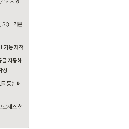
법,객체지향 
SQL 기본 
PI 기능 제작
등급 자동화 
 작성
a를 통한 메
 프로세스 설