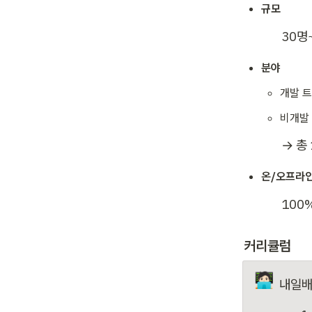
규모
30명
분야
개발 트
비개발 
→ 총
온/오프라
100
커리큘럼
🧑🏻‍💻
내일배