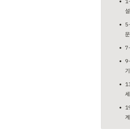
1
설
5
문
7
9
기
1
세
1
계