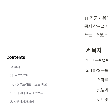
IT 직군 채
공자 상관없이
프는 무엇인지
📌 목차
Contents
IT 부트캠
📌 목차
TOP5 부
IT 부트캠프란
스파르
TOP5 부트캠프 리스트 비교
멋쟁
1. 스파르타 내일배움캠프
코드잇
2. 멋쟁이사자처럼