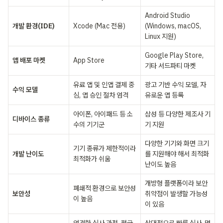
Android Studio 
개발 환경(IDE)
Xcode (Mac 전용)
(Windows, macOS, 
Linux 지원)
Google Play Store, 
앱 배포 마켓
App Store
기타 서드파티 마켓
유료 앱 및 인앱 결제 중
광고 기반 수익 모델, 자
수익 모델
심, 앱 승인 절차 엄격
유로운 앱 등록
아이폰, 아이패드 등 소
삼성 등 다양한 제조사 기
디바이스 종류
수의 기기군
기 지원
다양한 기기와 화면 크기
기기 종류가 제한적이라 
개발 난이도
를 지원해야 해서 최적화 
최적화가 쉬움
난이도 높음
개방형 플랫폼이라 보안 
폐쇄적 환경으로 보안성
보안성
취약점이 발생할 가능성
이 높음
이 있음