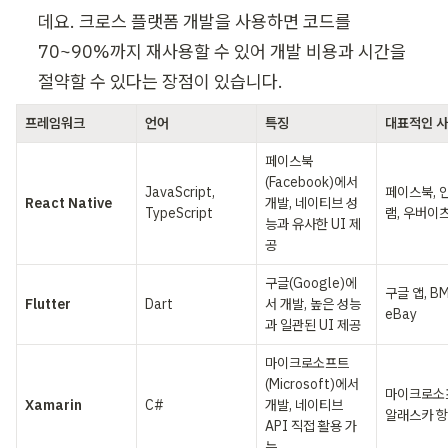
데요. 크로스 플랫폼 개발을 사용하면 코드를 
70~90%까지 재사용할 수 있어 개발 비용과 시간을 
절약할 수 있다는 장점이 있습니다.
프레임워크
언어
특징
대표적인 사
페이스북
(Facebook)에서 
JavaScript, 
페이스북, 
React Native
개발, 네이티브 성
TypeScript
램, 우버이
능과 유사한 UI 제
공
구글(Google)에
구글 앱, BM
Flutter
Dart
서 개발, 높은 성능
eBay
과 일관된 UI 제공
마이크로소프트
(Microsoft)에서 
마이크로소프
Xamarin
C#
개발, 네이티브 
알래스카 
API 직접 활용 가
능