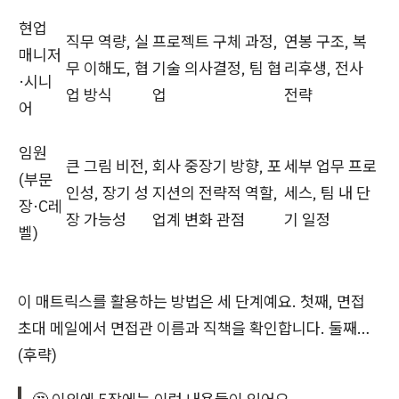
현업
직무 역량, 실
프로젝트 구체 과정,
연봉 구조, 복
매니저
무 이해도, 협
기술 의사결정, 팀 협
리후생, 전사
·시니
업 방식
업
전략
어
임원
큰 그림 비전,
회사 중장기 방향, 포
세부 업무 프로
(부문
인성, 장기 성
지션의 전략적 역할,
세스, 팀 내 단
장·C레
장 가능성
업계 변화 관점
기 일정
벨)
이 매트릭스를 활용하는 방법은 세 단계예요. 첫째, 면접
초대 메일에서 면접관 이름과 직책을 확인합니다. 둘째…
(후략)