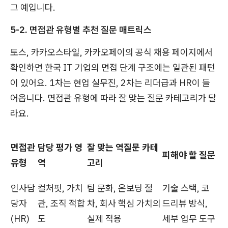
그 예입니다.
5-2. 면접관 유형별 추천 질문 매트릭스
토스, 카카오스타일, 카카오페이의 공식 채용 페이지에서
확인하면 한국 IT 기업의 면접 단계 구조에는 일관된 패턴
이 있어요. 1차는 현업 실무진, 2차는 리더급과 HR이 들
어옵니다. 면접관 유형에 따라 잘 맞는 질문 카테고리가 달
라요.
면접관
담당 평가 영
잘 맞는 역질문 카테
피해야 할 질문
유형
역
고리
인사담
컬처핏, 가치
팀 문화, 온보딩 절
기술 스택, 코
당자
관, 조직 적합
차, 회사 핵심 가치의
드리뷰 방식,
(HR)
도
실제 적용
세부 업무 도구