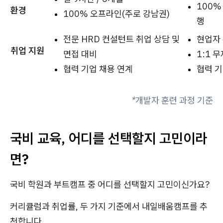
100%
환경
100% 오프라인(주로 강남권)
행
전문 HRD 컨설턴트 취업 상담 및
현업자 
취업 지원
면접 대비
1:1 
협력 기업 채용 연계
협력 기
*개발자 훈련 과정 기준
국비 교육, 어디를 선택할지 고민이라
면?
국비 학원과 부트캠프 중 어디를 선택할지 고민이신가요?
커리큘럼과 취업률, 두 가지 기준에서 내일배움캠프를 추
천합니다.