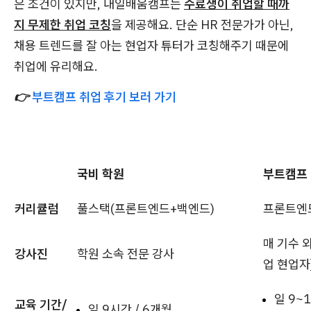
은 조건이 있지만, 내일배움캠프는
수료생이 취업할 때까
지 무제한 취업 코칭
을 제공해요. 단순 HR 전문가가 아닌,
채용 트렌드를 잘 아는 현업자 튜터가 코칭해주기 때문에
취업에 유리해요.
👉
부트캠프 취업 후기 보러 가기
국비 학원
부트캠프
커리큘럼
풀스택(프론트엔드+백엔드)
프론트엔
매 기수 
강사진
학원 소속 전문 강사
업 현업자
일 9~
교육 기간/
일 9시간 / 6개월