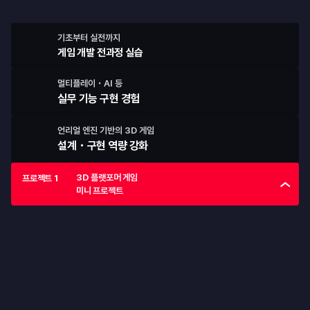
직접 만든 게임을 출시합니다
기초부터 실전까지
게임 개발 전과정 실습
멀티플레이・AI 등
실무 기능 구현 경험
언리얼 엔진 기반의 
3D 게임 
설계・구현 역량 강화 
3D 플랫포머 게임

프로젝트 1
미니 프로젝트
프로젝트 1
3D 플랫포머 게임 미니 프로젝트
Unreal Engine의 설치부터 Blueprint를 활용한 간단한 3D 게임 
제작까지 경험하는 미니 프로젝트입니다.
3D 플랫포머 게임