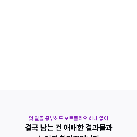
혼자선 협업 경험을 만들 수 없어서 실무 단계에서 막히게 됩니다
포트폴리오
취업에 필요한 기준을 모르고 만들다 보니 결과물이 애매해집니다
STEAM 배포
게임은 만들었지만 실제 출시 과정이 복잡해서 중간에 포기하게 
됩니다
몇 달을 공부해도 포트폴리오 하나 없이
결국 남는 건 애매한 결과물과