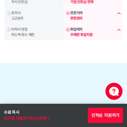
자사 인턴십
기업 인턴십 연계
혼자서
전문가의 
고군분투
찐한관리
이력서 면접
취업까지
피드백 횟수 제한
무제한 취업지원
베이스캠프
합류 직후부터 이뤄지는
수료 즉시
선착순 지원하기
기초 학습 케어 시스템
언리얼 개발자 인턴십 연계👔