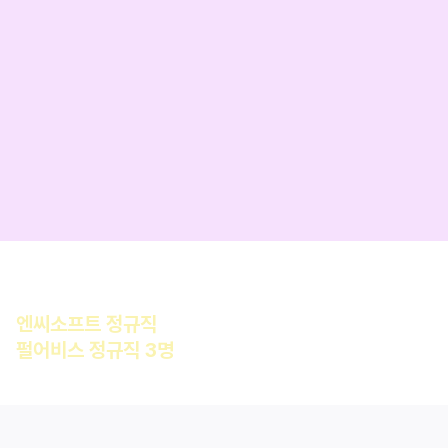
3D, Unreal 게임개발,
C++ 코딩테스트,
AI Literacy
이번 기수 한정! 
지급
언리얼 트랙 수료생 최종 합격
엔씨소프트 정규직
 합격
펄어비스 정규직 3명
 동시 합격