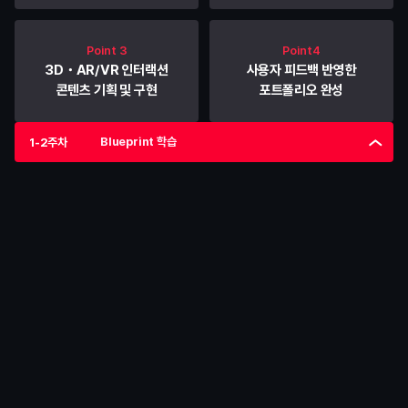
Point 3
Point4
3D・AR/VR 인터랙션
사용자 피드백 반영한
콘텐츠 기획 및 구현
포트폴리오 완성
Blueprint 학습
1-2주차
1-2주차
Blueprint 학습
Unreal Engine의 기본적인 Blueprint를 통해 게임 로직과 
상호작용을 구현하는 기초를 다집니다.
학습
Blueprint 기초
• 
Blueprint의 기본 노드 이해
• 
변수, 이벤트, 함수 구성
• 
간단한 UI 및 인터랙션 기능 구현