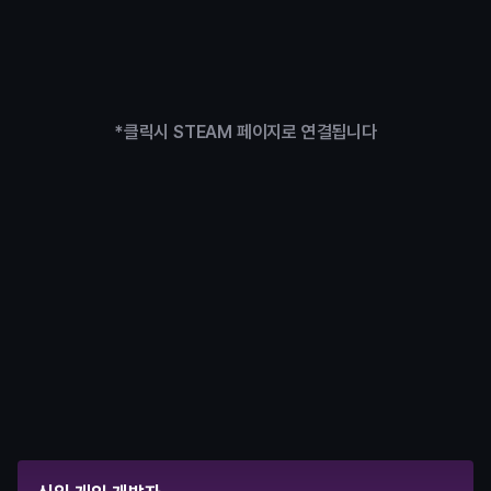
*클릭시 STEAM 페이지로 연결됩니다
수료 후
원하는대로 선택하는 커리어 패스
실무형 팀프로젝트와 STEAM 출시 경험을 동시에 쌓아 원하는 
커리어 로드맵을 직접 설계할 수 있습니다