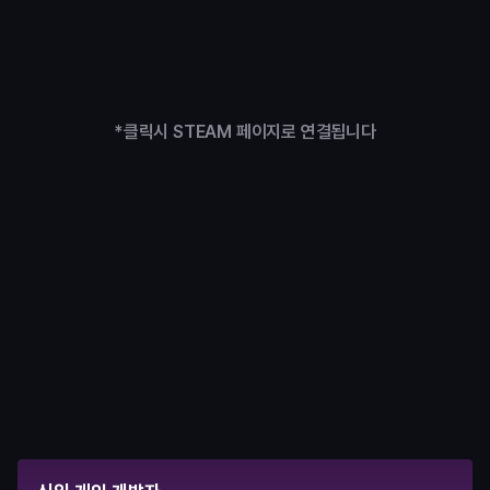
*클릭시 STEAM 페이지로 연결됩니다
수료 후
원하는대로 선택하는 커리어 패스
실무형 팀프로젝트와 STEAM 출시 경험을 동시에 쌓아 원하는 
커리어 로드맵을 직접 설계할 수 있습니다