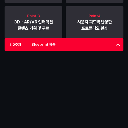
Point 3
Point4
3D・AR/VR 인터랙션
사용자 피드백 반영한
콘텐츠 기획 및 구현
포트폴리오 완성
Blueprint 학습
1-2주차
1-2주차
Blueprint 학습
Unreal Engine의 기본적인 Blueprint를 통해 게임 로직과 
상호작용을 구현하는 기초를 다집니다.
학습
Blueprint 기초
• 
Blueprint의 기본 노드 이해
• 
변수, 이벤트, 함수 구성
• 
간단한 UI 및 인터랙션 기능 구현