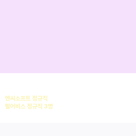
3D, Unreal 게임개발,
C++ 코딩테스트,
AI Literacy
이번 기수 한정! 
지급
언리얼 트랙 수료생 최종 합격
엔씨소프트 정규직
 합격
펄어비스 정규직 3명
 동시 합격