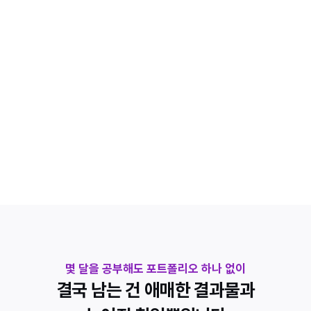
혼자선 협업 경험을 만들 수 없어서 실무 단계에서 막히게 됩니다
포트폴리오
취업에 필요한 기준을 모르고 만들다 보니 결과물이 애매해집니다
STEAM 배포
게임은 만들었지만 실제 출시 과정이 복잡해서 중간에 포기하게 
됩니다
몇 달을 공부해도 포트폴리오 하나 없이
결국 남는 건 애매한 결과물과