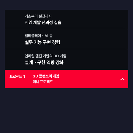
직접 만든 게임을 출시합니다
기초부터 실전까지
게임 개발 전과정 실습
멀티플레이・AI 등
실무 기능 구현 경험
언리얼 엔진 기반의 
3D 게임 
설계・구현 역량 강화 
3D 플랫포머 게임

프로젝트 1
미니 프로젝트
프로젝트 1
3D 플랫포머 게임 미니 프로젝트
Unreal Engine의 설치부터 Blueprint를 활용한 간단한 3D 게임 
제작까지 경험하는 미니 프로젝트입니다.
3D 플랫포머 게임