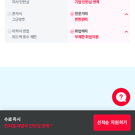
자사 인턴십
기업 인턴십 연계
혼자서
전문가의 
고군분투
찐한관리
이력서 면접
취업까지
피드백 횟수 제한
무제한 취업지원
베이스캠프
합류 직후부터 이뤄지는
수료 즉시
선착순 지원하기
기초 학습 케어 시스템
언리얼 개발자 인턴십 연계👔