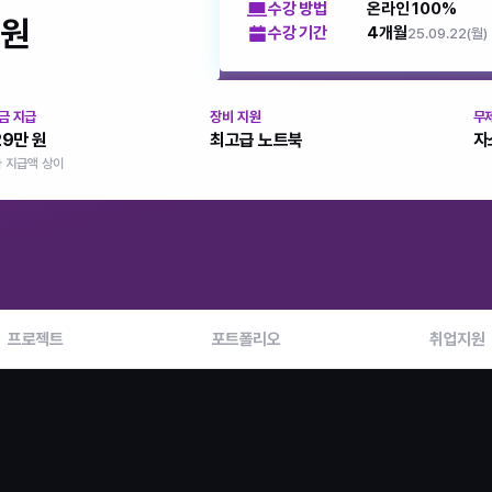
수강 방법
온라인 100%
원
수강 기간
4개월
25.09.22(월)
금 지급
장비 지원
무제
29만 원
최고급 노트북
자
다 지급액 상이
프로젝트
포트폴리오
취업지원
언리얼 부트캠프 종료 전 마지막 모집