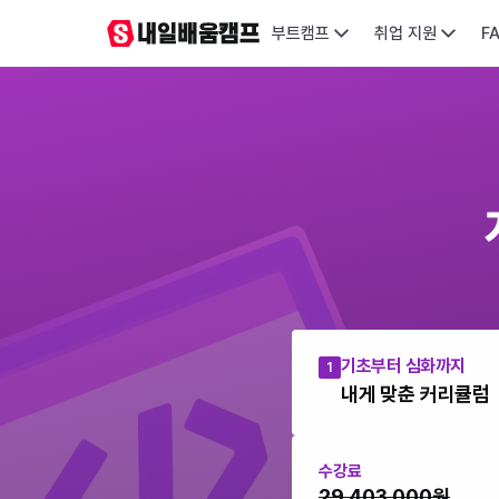
부트캠프
취업 지원
F
기초부터 심화까지
1
내게 맞춘 커리큘럼
수강료
29,403,000원