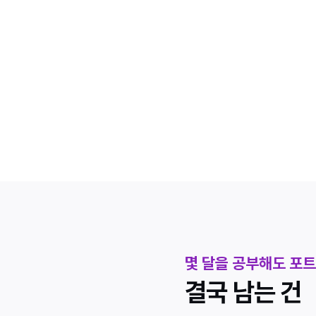
STEAM 배포
게임은 만들었지만 실제 출
몇 달을 공부해도 포
결국 남는 건