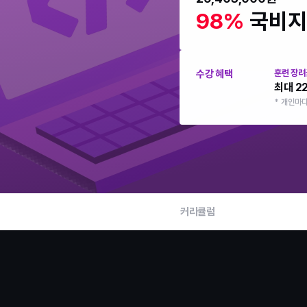
98% 
국비지
수강 혜택
훈련 장려
최대 2
* 개인마
커리큘럼