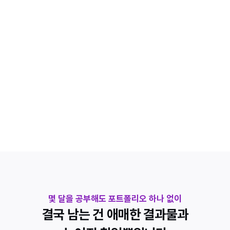
혼자선 협업 경험을 만들 수 없어서 실무 단계에서 막히게 됩니다
포트폴리오
취업에 필요한 기준을 모르고 만들다 보니 결과물이 애매해집니다
STEAM 배포
게임은 만들었지만 실제 출시 과정이 복잡해서 중간에 포기하게 
됩니다
몇 달을 공부해도 포트폴리오 하나 없이
결국 남는 건 애매한 결과물과