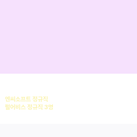
3D, Unreal 게임개발,
C++ 코딩테스트,
AI Literacy
이번 기수 한정! 
지급
언리얼 트랙 수료생 최종 합격
엔씨소프트 정규직
 합격
펄어비스 정규직 3명
 동시 합격