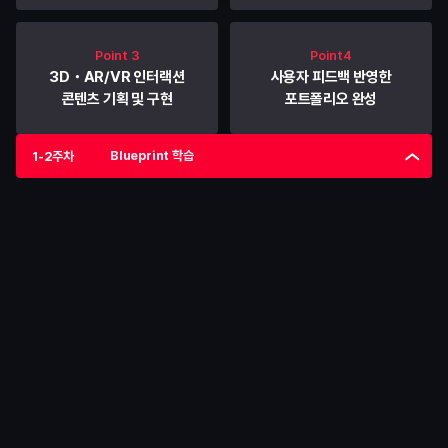
Point 3
Point4
3D・AR/VR 인터랙션
사용자 피드백 반영한
콘텐츠 기획 및 구현
포트폴리오 완성
Blueprint 학습
1-2주차
1-2주차
Blueprint 학습
Unreal Engine의 기본적인 Blueprint를 통해 게임 로직과 
상호작용을 구현하는 기초를 다집니다.
학습
Blueprint 기초
• 
Blueprint의 기본 노드 이해
• 
변수, 이벤트, 함수 구성
• 
간단한 UI 및 인터랙션 기능 구현