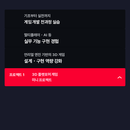
직접 만든 게임을 출시합니다
기초부터 실전까지
게임 개발 전과정 실습
멀티플레이・AI 등
실무 기능 구현 경험
언리얼 엔진 기반의 
3D 게임 
설계・구현 역량 강화 
3D 플랫포머 게임

프로젝트 1
미니 프로젝트
프로젝트 1
3D 플랫포머 게임 미니 프로젝트
Unreal Engine의 설치부터 Blueprint를 활용한 간단한 3D 게임 
제작까지 경험하는 미니 프로젝트입니다.
3D 플랫포머 게임