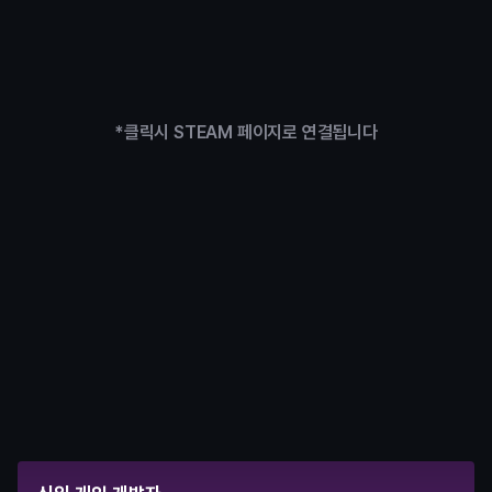
*클릭시 STEAM 페이지로 연결됩니다
수료 후
원하는대로 선택하는 커리어 패스
실무형 팀프로젝트와 STEAM 출시 경험을 동시에 쌓아 원하는 
커리어 로드맵을 직접 설계할 수 있습니다