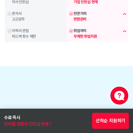
자사 인턴십
기업 인턴십 연계
혼자서
전문가의 
고군분투
찐한관리
이력서 면접
취업까지
피드백 횟수 제한
무제한 취업지원
베이스캠프
합류 직후부터 이뤄지는
수료 즉시
선착순 지원하기
기초 학습 케어 시스템
언리얼 개발자 인턴십 연계👔