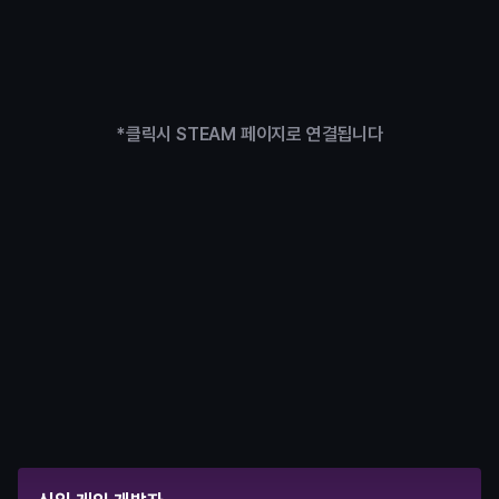
*클릭시 STEAM 페이지로 연결됩니다
수료 후
원하는대로 선택하는 커리어 패스
실무형 팀프로젝트와 STEAM 출시 경험을 동시에 쌓아 원하는 
커리어 로드맵을 직접 설계할 수 있습니다