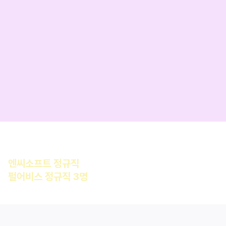
3D, Unreal 게임개발,
C++ 코딩테스트,
AI Literacy
이번 기수 한정! 
지급
언리얼 트랙 수료생 최종 합격
엔씨소프트 정규직
 합격
펄어비스 정규직 3명
 동시 합격