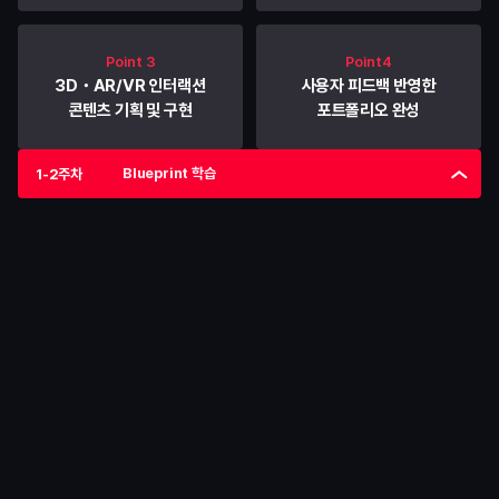
Point 3
Point4
3D・AR/VR 인터랙션
사용자 피드백 반영한
콘텐츠 기획 및 구현
포트폴리오 완성
Blueprint 학습
1-2주차
1-2주차
Blueprint 학습
Unreal Engine의 기본적인 Blueprint를 통해 게임 로직과 
상호작용을 구현하는 기초를 다집니다.
학습
Blueprint 기초
• 
Blueprint의 기본 노드 이해
• 
변수, 이벤트, 함수 구성
• 
간단한 UI 및 인터랙션 기능 구현