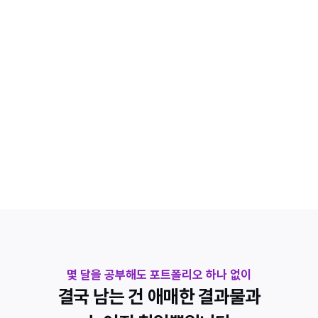
혼자선 협업 경험을 만들 수 없어서 실무 단계에서 막히게 됩니다
포트폴리오
취업에 필요한 기준을 모르고 만들다 보니 결과물이 애매해집니다
STEAM 배포
게임은 만들었지만 실제 출시 과정이 복잡해서 중간에 포기하게 
됩니다
몇 달을 공부해도 포트폴리오 하나 없이
결국 남는 건 애매한 결과물과