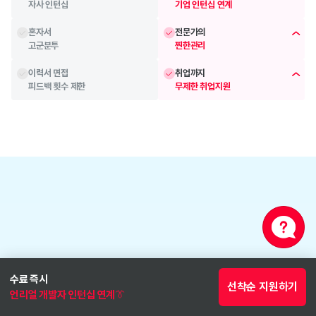
자사 인턴십
기업 인턴십 연계
혼자서
전문가의 
고군분투
찐한관리
이력서 면접
취업까지
피드백 횟수 제한
무제한 취업지원
베이스캠프
합류 직후부터 이뤄지는
수료 즉시
선착순 지원하기
기초 학습 케어 시스템
언리얼 개발자 인턴십 연계👔