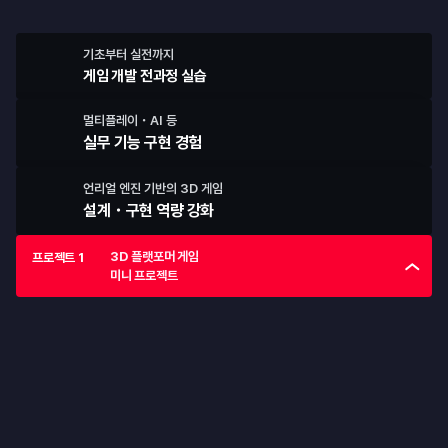
직접 만든 게임을 출시합니다
기초부터 실전까지
게임 개발 전과정 실습
멀티플레이・AI 등
실무 기능 구현 경험
언리얼 엔진 기반의 
3D 게임 
설계・구현 역량 강화 
3D 플랫포머 게임

프로젝트 1
미니 프로젝트
프로젝트 1
3D 플랫포머 게임 미니 프로젝트
Unreal Engine의 설치부터 Blueprint를 활용한 간단한 3D 게임 
제작까지 경험하는 미니 프로젝트입니다.
3D 플랫포머 게임