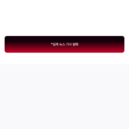
경험이 있다면 이야기는 달라집니다
‘실무 경험’이 있는
개발자 채용은 꾸준히 상승 중
*실제 뉴스 기사 발췌
개발자 취업의 열쇠는 바로 ‘실력의 유무'
검증된 커리큘럼으로
경험과 실력을 모두 갖춘