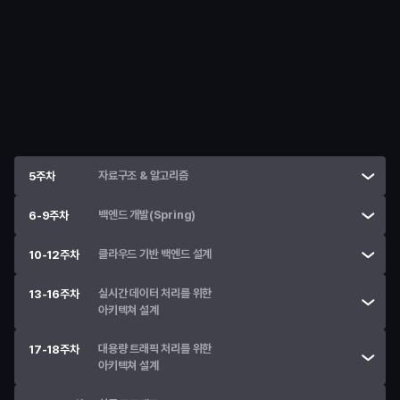
학습
Java 기초 문법 & 객체지향 설계
• 
웹 서비스의 기본 구조와 동작 원리 이해
• 
AI 도구를 활용한 개발 학습
• 
Git, GitHub을 활용한 협업 방식 습득
• 
Java 기본 문법 (자료형·연산자·조건문·반복문)
• 
객체 지향 프로그래밍 · 클래스 구조 이해 
자료구조 & 알고리즘
5주차
백엔드 개발(Spring)
6-9주차
클라우드 기반 백엔드 설계
10-12주차
실시간 데이터 처리를 위한

13-16주차
아키텍쳐 설계
대용량 트래픽 처리를 위한

17-18주차
아키텍쳐 설계