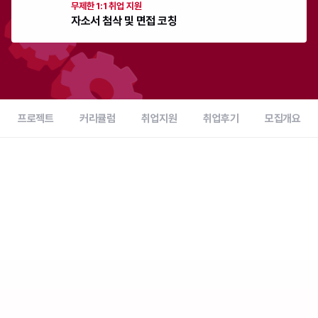
무제한 1:1 취업 지원
자소서 첨삭 및 면접 코칭
프로젝트
커리큘럼
취업지원
취업후기
모집개요
이번 기수 한정 혜택
420만원 상당
취업 패키지 100% 제공
02
:
17
:
56
:
59