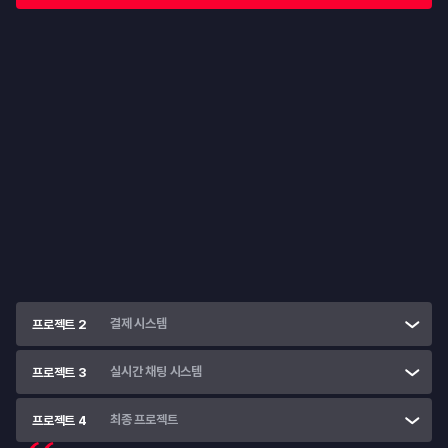
프로젝트 1
백오피스 구현을 통한 고객 관리 기능 구현
Spring 기반의 백엔드 개발을 통해 API 기능을 직접 구현해봅니다.
고객 관리 기능 구현
• 
사용자 인증·권한 기반 시스템 (회원가입/로그인, JWT, OTP, 
RBAC)
• 
데이터베이스 설계 & REST API
• 
관리자/사용자용 관리 기능
결제 시스템
프로젝트 2
실시간 채팅 시스템
프로젝트 3
최종 프로젝트
프로젝트 4