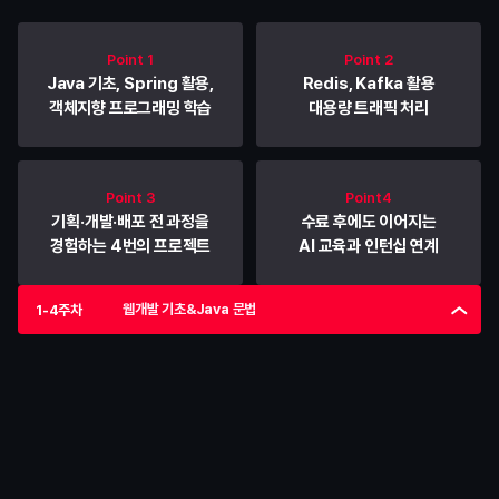
Spring 프레임워크 학습부터 대용량 트래픽,
AI 활용까지 실전 경험으로 취업 경쟁력을 키웁니다.
Point 1
Point 2
Java 기초, Spring 활용,
Redis, Kafka 활용
객체지향 프로그래밍 학습
대용량 트래픽 처리
Point 3
Point4
기획·개발·배포 전 과정을
수료 후에도 이어지는
경험하는 4번의 프로젝트
AI 교육과 인턴십 연계
웹개발 기초&Java 문법
1-4주차
1-4주차
웹개발 기초&Java 문법
실전 백엔드 개발의 기반이 되는 웹 서비스 구조와 Java 문법을 
기초부터 다집니다.