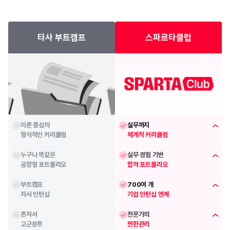
타사 부트캠프
스파르타클럽
이론 중심의
실무까지
형식적인 커리큘럼
체계적 커리큘럼
누구나 똑같은
실무 경험 기반
공장형 포트폴리오
합격 포트폴리오
부트캠프
700여 개 
자사 인턴십
기업 인턴십 연계
혼자서
전문가의 
고군분투
찐한관리