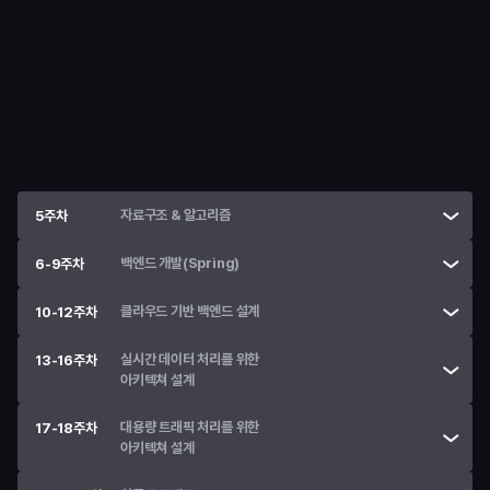
학습
Java 기초 문법 & 객체지향 설계
• 
웹 서비스의 기본 구조와 동작 원리 이해
• 
AI 도구를 활용한 개발 학습
• 
Git, GitHub을 활용한 협업 방식 습득
• 
Java 기본 문법 (자료형·연산자·조건문·반복문)
• 
객체 지향 프로그래밍 · 클래스 구조 이해 
자료구조 & 알고리즘
5주차
백엔드 개발(Spring)
6-9주차
클라우드 기반 백엔드 설계
10-12주차
실시간 데이터 처리를 위한

13-16주차
아키텍쳐 설계
대용량 트래픽 처리를 위한

17-18주차
아키텍쳐 설계