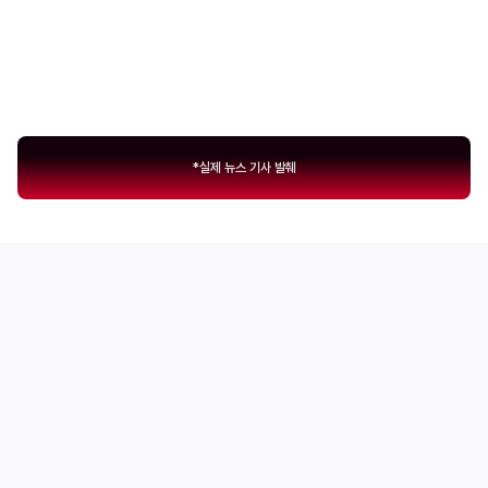
경험이 있다면 이야기는 달라집니다
‘실무 경험’이 있는
개발자 채용은 꾸준히 상승 중
*실제 뉴스 기사 발췌
개발자 취업의 열쇠는 바로 ‘실력의 유무'
검증된 커리큘럼으로
경험과 실력을 모두 갖춘