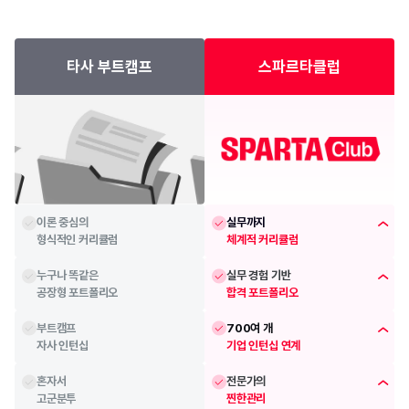
타사 부트캠프
스파르타클럽
이론 중심의
실무까지
형식적인 커리큘럼
체계적 커리큘럼
누구나 똑같은
실무 경험 기반
공장형 포트폴리오
합격 포트폴리오
부트캠프
700여 개 
자사 인턴십
기업 인턴십 연계
혼자서
전문가의 
고군분투
찐한관리