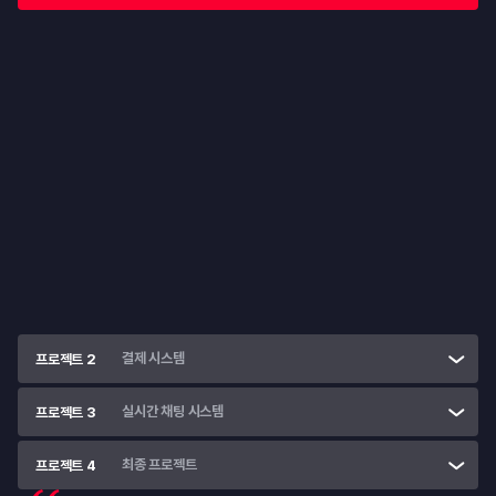
프로젝트 1
백오피스 구현을 통한 고객 관리 기능 구현
Spring 기반의 백엔드 개발을 통해 API 기능을 직접 구현해봅니다.
고객 관리 기능 구현
• 
사용자 인증·권한 기반 시스템 (회원가입/로그인, JWT, OTP, 
RBAC)
• 
데이터베이스 설계 & REST API
• 
관리자/사용자용 관리 기능
결제 시스템
프로젝트 2
실시간 채팅 시스템
프로젝트 3
최종 프로젝트
프로젝트 4