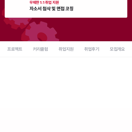
무제한 1:1 취업 지원
자소서 첨삭 및 면접 코칭
프로젝트
커리큘럼
취업지원
취업후기
모집개요
이번 기수 한정 혜택
420만원 상당
취업 패키지 100% 제공
02
:
17
:
56
:
59