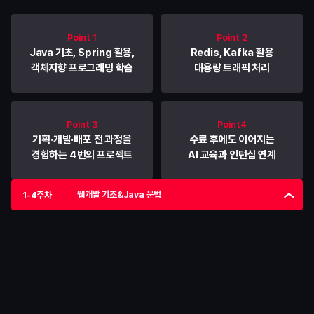
Spring 프레임워크 학습부터 대용량 트래픽,
AI 활용까지 실전 경험으로 취업 경쟁력을 키웁니다.
Point 1
Point 2
Java 기초, Spring 활용,
Redis, Kafka 활용
객체지향 프로그래밍 학습
대용량 트래픽 처리
Point 3
Point4
기획·개발·배포 전 과정을
수료 후에도 이어지는
경험하는 4번의 프로젝트
AI 교육과 인턴십 연계
웹개발 기초&Java 문법
1-4주차
1-4주차
웹개발 기초&Java 문법
실전 백엔드 개발의 기반이 되는 웹 서비스 구조와 Java 문법을 
기초부터 다집니다.