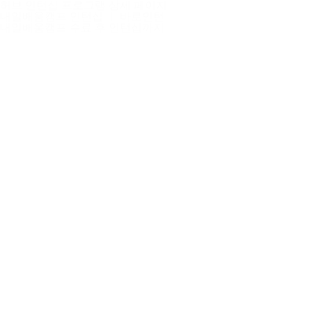
허브 인턴십 프로그램 상세 페이지
내일배움캠프 인턴십 ㅣ 바로인턴
내일배움캠프 수료 후 인턴십까지