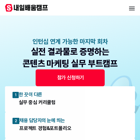
인턴십 연계 가능한 마지막 회차
실전 결과물로 증명하는
콘텐츠 마케팅 실무 부트캠프
 참가 신청하기
한 끗이 다른
1
실무 중심 커리큘럼
채용 담당자의 눈에 띄는
2
프로젝트 경험&포트폴리오