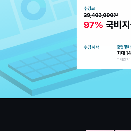
수강료
29,403,000원
97% 
국비지
수강 혜택
훈련 장려
최대 1
* 개인마