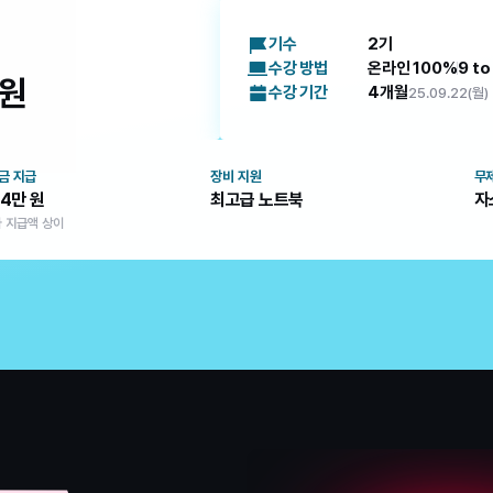
기수
2기
수강 방법
온라인 100%
9 to
원
수강 기간
4개월
25.09.22(월)
금 지급
장비 지원
무제
44만 원
최고급 노트북
자
다 지급액 상이