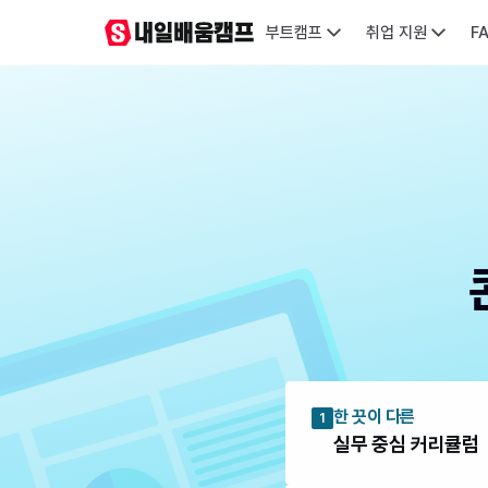
부트캠프
취업 지원
F
한 끗이 다른
1
실무 중심 커리큘럼