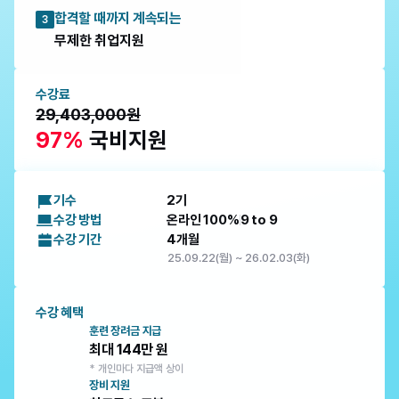
합격할 때까지 계속되는
3
무제한 취업지원
수강료
29,403,000원
97% 
국비지원
기수
2기
수강 방법
온라인 100%
9 to 9
수강 기간
4개월
25.09.22(월) ~ 26.02.03(화)
수강 혜택
훈련 장려금 지급
최대 144만 원
* 개인마다 지급액 상이
장비 지원