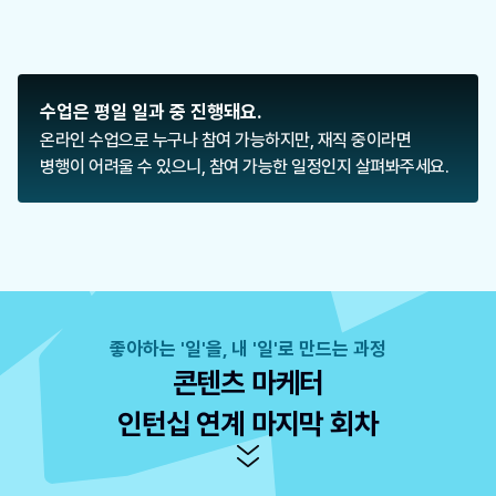
신청 전 확인해주세요
수업은 평일 일과 중 진행돼요.
온라인 수업으로 누구나 참여 가능하지만, 재직 중이라면 
병행이 어려울 수 있으니, 참여 가능한 일정인지 살펴봐주세요.
좋아하는 '일'을, 내 '일'로 만드는 과정
콘텐츠 마케터
인턴십 연계 마지막 회차