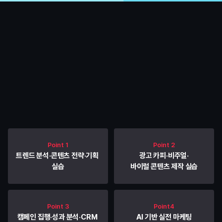
커리큘럼
시장이 원하는 콘텐츠 마케터는
AI 활용 능력을 갖춘 인재입니다
콘텐츠부터 퍼포먼스, CRM 마케팅까지 
AI툴을 활용하여 업무 효율을 높이는 
콘텐츠 마케터로 성장합니다.
Point 1
Point 2
트렌드 분석·콘텐츠 전략·기획 
광고 카피·비주얼·
실습
바이럴 콘텐츠 제작 실습
Point 3
Point4
캠페인 집행·성과 분석·CRM 
AI 기반 실전 마케팅