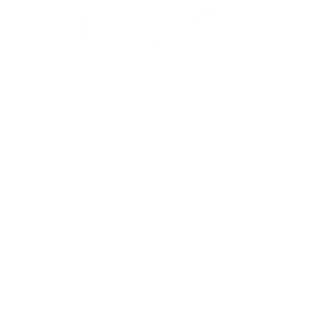
1:1 세일즈 상담 랜딩
1:1 세일즈 상담 랜딩, 방문해주셔서 감사합니다!
직무별 AI 활용 역량부터 인턴십까지. AI 시대를 돌파할 취업 솔
루션, 스파르타클럽 내일배움캠프