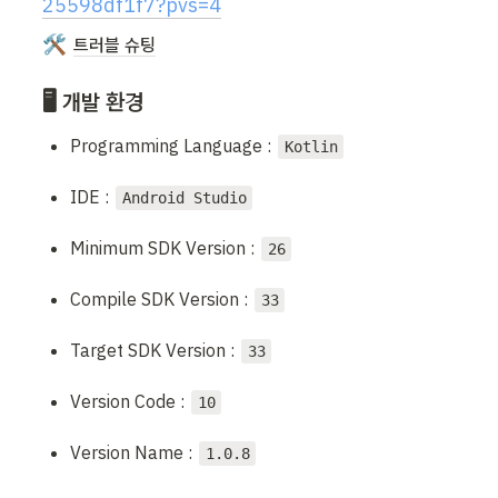
25598df1f7?pvs=4
🛠
트러블 슈팅
🖥️ 개발 환경
Programming Language : 
Kotlin
IDE : 
Android Studio
Minimum SDK Version : 
26
Compile SDK Version : 
33
Target SDK Version : 
33
Version Code : 
10
Version Name : 
1.0.8