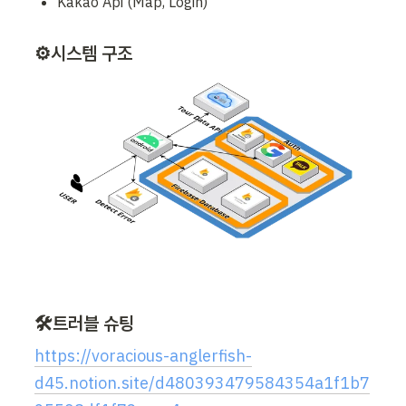
Kakao Api (Map, Login)
⚙️시스템 구조
🛠️트러블 슈팅
https://voracious-anglerfish-
d45.notion.site/d480393479584354a1f1b7