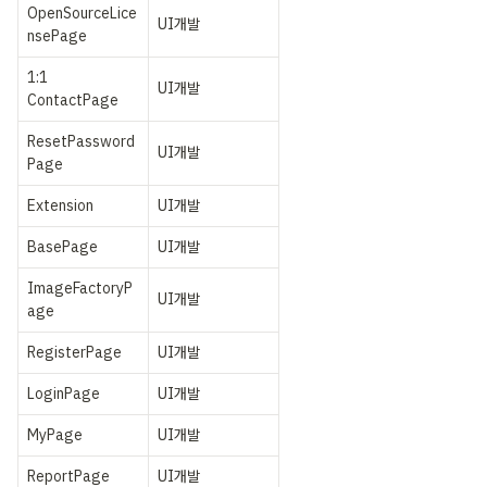
OpenSourceLice
UI개발
nsePage
1:1 
UI개발
ContactPage
ResetPassword
UI개발
Page
Extension
UI개발
BasePage
UI개발
ImageFactoryP
UI개발
age
RegisterPage
UI개발
LoginPage
UI개발
MyPage
UI개발
ReportPage
UI개발