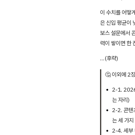
이 수치를 어떻게
은 신입 평균이 
보스 설문에서 콘
력이 쌓이면 한 
…(후략)
🤔 이외에 
2-1. 2
는 자리)
2-2. 콘
는 세 가지
2-4. 세