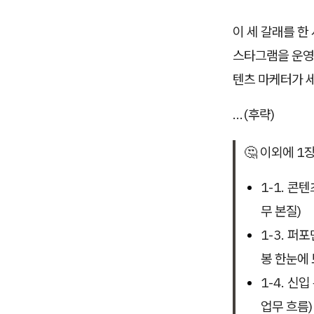
이 세 갈래를 한
스타그램을 운영
텐츠 마케터가 세
…(후략)
🤔 이외에 
1-1. 콘
무 본질)
1-3. 퍼
봉 한눈에 
1-4. 신
업무 흐름)