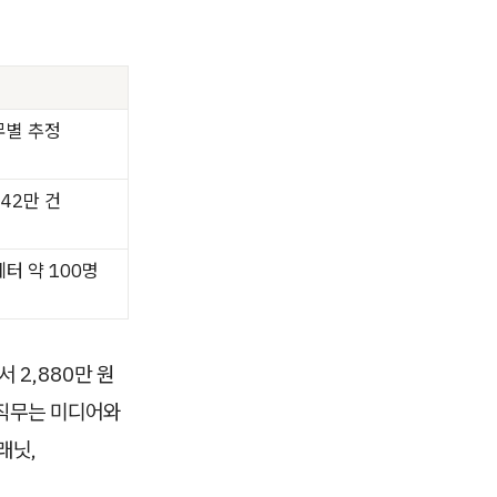
무별 추정
42만 건
터 약 100명
 2,880만 원
 직무는 미디어와
래닛,