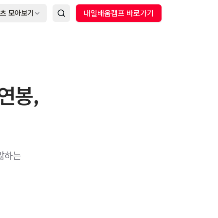
츠 모아보기
내일배움캠프 바로가기
연봉,
 맗하는