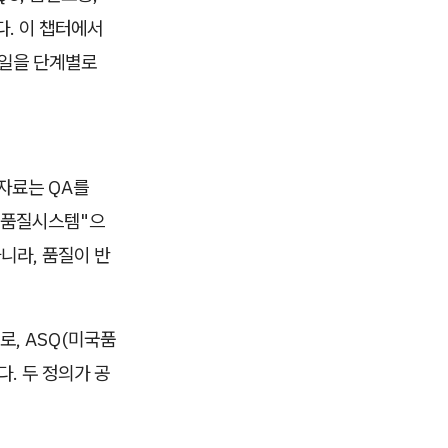
다. 이 챕터에서
 일을 단계별로
 자료는 QA를
는 품질시스템"으
니라, 품질이 반
로, ASQ(미국품
. 두 정의가 공