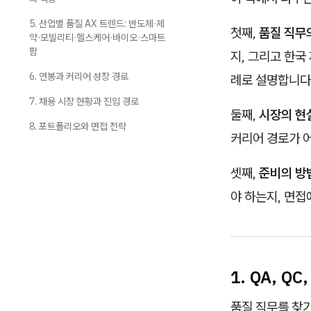
5. 산업별 품질 AX 트렌드: 반도체·제
첫째,
품질 직무
약·모빌리티·헬스케어·바이오·스마트
팜
지, 그리고 한국
6. 연봉과 커리어 성장 경로
례로 설명합니다
7. 채용 시장 현황과 진입 경로
둘째,
시장의 현
8. 포트폴리오와 면접 전략
커리어 경로가 
셋째,
준비의 방
야 하는지, 면
1. QA, 
품질 직무를 찾기