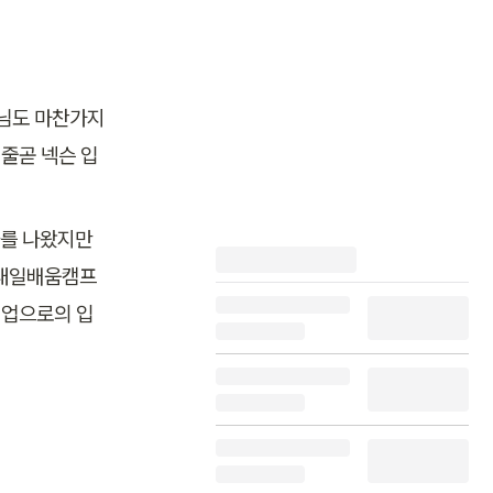
 님도 마찬가지
 줄곧 넥슨 입
를 나왔지만 
 내일배움캠프
기업으로의 입