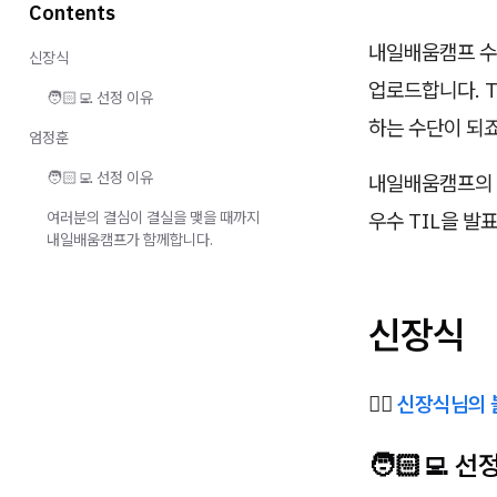
Contents
내일배움캠프 수강
신장식
업로드합니다. T
🧑🏻‍💻 선정 이유
하는 수단이 되죠
엄정훈
🧑🏻‍💻 선정 이유
내일배움캠프의 
여러분의 결심이 결실을 맺을 때까지
우수 TIL을 발
내일배움캠프가 함께합니다.
신장식
✍🏻
신장식님의 
🧑🏻‍💻 