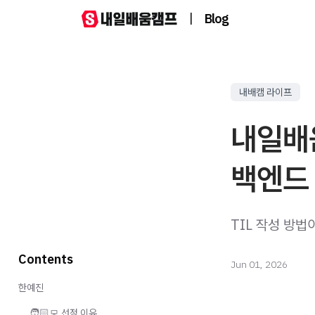
|
Blog
내배캠 라이프
내일배움
백엔드 
TIL 작성 방
Contents
Jun 01, 2026
한예진
🧑🏻‍💻 선정 이유