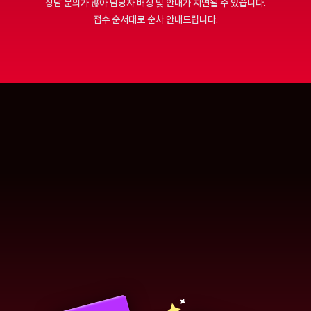
상담 문의가 많아 담당자 배정 및 안내가 지연될 수 있습니다.
접수 순서대로 순차 안내드립니다.
상담 완료 혜택
상담 완료 후 
[취준 실전 키트] 
받아가세요!
00
:
00
:
00
:
00
일
시
분
초