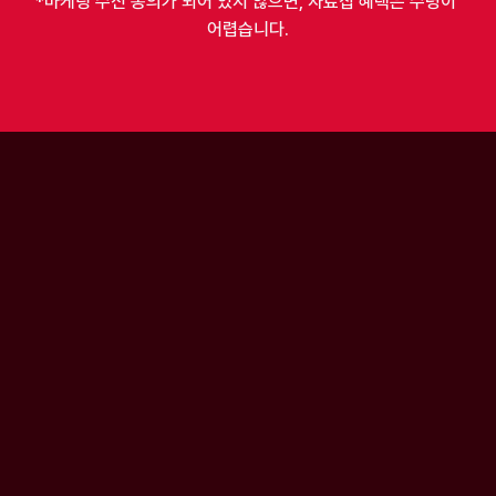
*마케팅 수신 동의가 되어 있지 않으면, 자료집 혜택은 수령이 
어렵습니다.
상담 후기
실제 상담자 후기 BEST 4
아무 준비도 안 돼서 막막해요.
졸업을 앞두고 불
"다른 사람들은 다 인턴이며 
"이제 곧 졸업인데 본