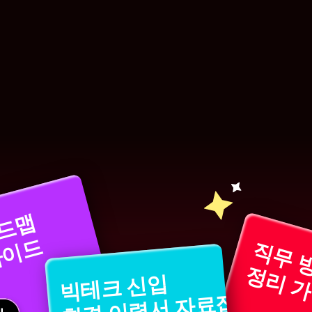
상담 완료 혜택
상담 완료 후
취준 실전 키트]
까지 받아가세
00
:
00
:
00
:
00
일
시
분
초
로드맵
가이드
직무 
정리 
빅테크 신입
합격 이력서 자료집 