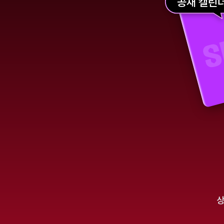
공채 캘린
상