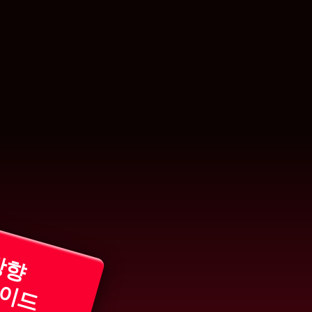
요!
방향
가이드