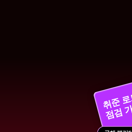
[
취준 
점검 