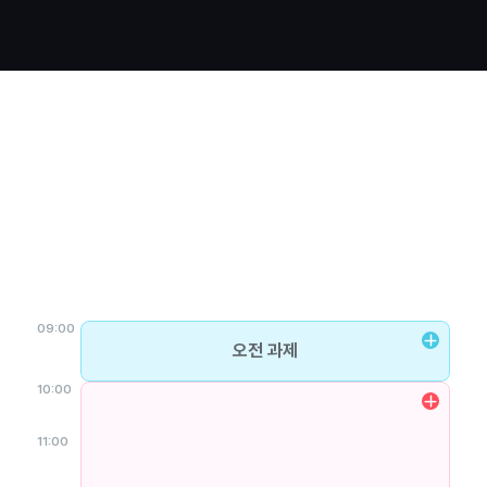
9to9 학습 스케줄
스파르타클럽의 몰입환경으로
취업을 2개월 앞당깁니다
09:00
오전 과제
10:00
11:00