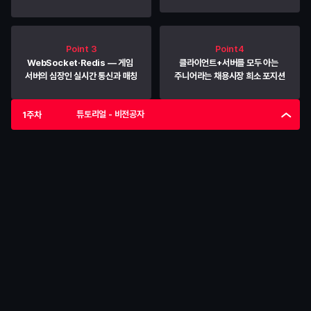
Point 3
Point4
WebSocket·Redis — 게임 
클라이언트+서버를 모두 아는 
서버의 심장인 실시간 통신과 매칭
주니어라는 채용시장 희소 포지션
튜토리얼 - 비전공자
1주차
STAGE 1 · 튜토리얼 - 비전공자
자바·스프링 첫 만남
내가 쓴 코드가 실행되고, 서버가 응답하는 순간을 경험하는 단계. 
문법 암기가 아니라
"코드를 실행하면 이렇게 동작하는구나"
 라는 개발 사이클의 
감각부터 만듭니다.
핵심 역량
코드 작성 → 실행 → 결과 확인으로 이어지는 개발 사이클을 몸에 
익히는 능력
학습
• 
Java 기본 문법과 객체지향의 핵심 개념