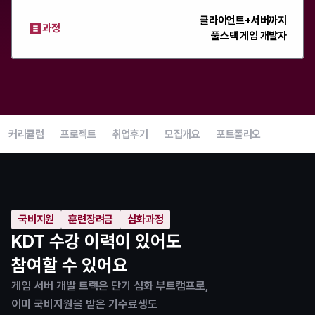
클라이언트+서버까지
과정
풀스택 게임 개발자
커리큘럼
프로젝트
취업후기
모집개요
포트폴리오
국비지원
훈련장려금
심화과정
KDT 수강 이력이 있어도
참여할 수 있어요
게임 서버 개발 트랙은 단기 심화 부트캠프로,
이미 국비지원을 받은 기수료생도