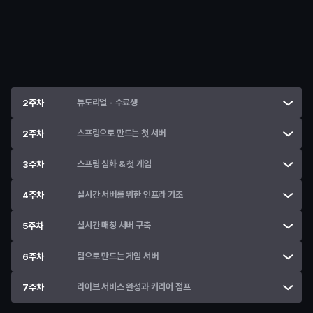
• 
Spring 프로젝트 생성과 실행 구조 이해
• 
코드 한 줄이 서버 동작으로 이어지는 전체 흐름 체험
• 
개발 환경 세팅과 디버깅 기초
튜토리얼 - 수료생
2주차
스프링으로 만드는 첫 서버
2주차
스프링 심화 & 첫 게임
3주차
실시간 서버를 위한 인프라 기초
4주차
실시간 매칭 서버 구축
5주차
팀으로 만드는 게임 서버
6주차
라이브 서비스 완성과 커리어 점프
7주차