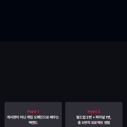
커리큘럼
7주 만에 실시간 멀티플레이
게임 서버까지 완성합니다
*스테이지·퀘스트 등의 명칭은 학습 여정의 이해를 돕기 위한 표현으로, 실제 시간표 상의 
상세 명칭과는 상이할 수 있습니다.
Point 1
Point 2
게시판이 아닌 게임 도메인으로 배우는 
빌드업 2번 + 파이널 1번,
백엔드
총 3번의 프로젝트 경험