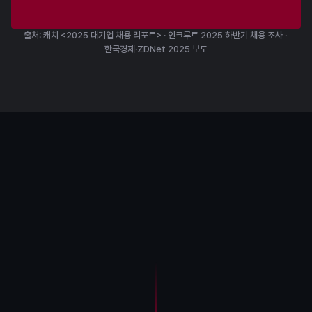
출처: 캐치 <2025 대기업 채용 리포트> · 인크루트 2025 하반기 채용 조사 · 
한국경제·ZDNet 2025 보도
최근 채용 트렌드
클라이언트 구현 뿐 아니라,
서버·네트워크 역량까지
요구됩니다