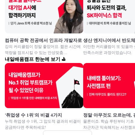
컴퓨터 공학 전공에서 인프라 개발자로
생산 엔지니어에서 반도
강의 커리큘럼이 정말 좋았어요. 짧은 시간에
이만한 커리큘럼이 또 있을까 
역량을 점프시킬 수 있는 안성맞춤
만족스러운 과정이었습니다.
교육이였습니다.
내일배움캠프 한눈에 보기 ⛳
'취업생 수 1위'의 비결 4가지
정말 아무것도 모르는데,
누적 취업생 수 1위, 그 압도적 결과의 비결이
물론이죠. 학습 루틴부터 기초
궁금하다면 주목하세요!
차근차근 익숙해지는 사전캠프