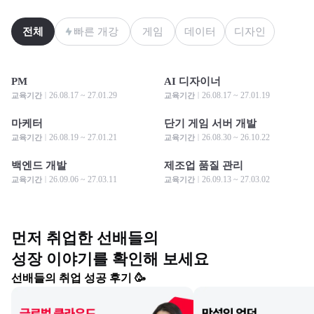
전체
빠른 개강
게임
데이터
디자인
PM
AI 디자이너
모집 중
모집 중
모집 중
모집 중
26.08.17 ~ 27.01.29
26.08.17 ~ 27.01.19
교육기간
교육기간
마케터
단기 게임 서버 개발
모집 중
모집 중
모집 중
모집 중
26.08.19 ~ 27.01.21
26.08.30 ~ 26.10.22
교육기간
교육기간
백엔드 개발
제조업 품질 관리
모집 중
모집 중
모집 중
모집 중
26.09.06 ~ 27.03.11
26.09.13 ~ 27.03.02
교육기간
교육기간
먼저 취업한 선배들의

성장 이야기를 확인해 보세요
선배들의 취업 성공 후기 🥳