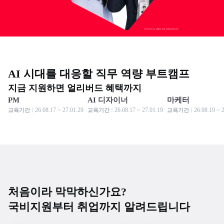
AI 시대를 대응할 직무 역량 부트캠프
지금 지원하면 얼리버드 혜택까지
PM
AI 디자이너
마케터
모집 중
모집 중
모집 중
모집 중
모집 중
모집 중
26.08.17 ~ 27.01.29
26.08.17 ~ 27.01.19
26.08.19 ~ 
교육기간
교육기간
교육기간
처음이라 막막하신가요?
국비지원부터 취업까지 알려드립니다