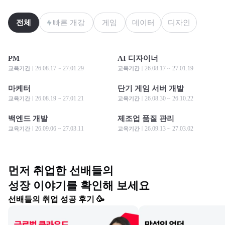
전체
빠른 개강
게임
데이터
디자인
PM
AI 디자이너
모집 중
모집 중
모집 중
모집 중
26.08.17 ~ 27.01.29
26.08.17 ~ 27.01.19
교육기간
교육기간
마케터
단기 게임 서버 개발
모집 중
모집 중
모집 중
모집 중
26.08.19 ~ 27.01.21
26.08.30 ~ 26.10.22
교육기간
교육기간
백엔드 개발
제조업 품질 관리
모집 중
모집 중
모집 중
모집 중
26.09.06 ~ 27.03.11
26.09.13 ~ 27.03.02
교육기간
교육기간
먼저 취업한 선배들의

성장 이야기를 확인해 보세요
선배들의 취업 성공 후기 🥳