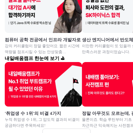
컴퓨터 공학 전공에서 인프라 개발자로
생산 엔지니어에서 반도
강의 커리큘럼이 정말 좋았어요. 짧은 시간에
이만한 커리큘럼이 또 있을까 
역량을 점프시킬 수 있는 안성맞춤
만족스러운 과정이었습니다.
교육이였습니다.
내일배움캠프 한눈에 보기 ⛳
'취업생 수 1위'의 비결 4가지
정말 아무것도 모르는데,
누적 취업생 수 1위, 그 압도적 결과의 비결이
물론이죠. 학습 루틴부터 기초
궁금하다면 주목하세요!
차근차근 익숙해지는 사전캠프