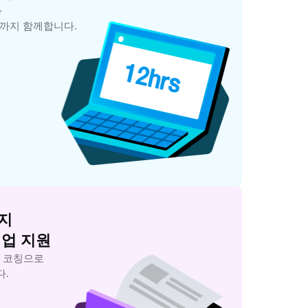


업까지 함께합니다.


취업 지원
 코칭으로

다.