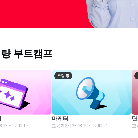
역량 부트캠프
모집 중
모집 중
너
마케터
단
8.17 ~ 27.01.19
교육기간
26.08.19 ~ 27.01.21
교