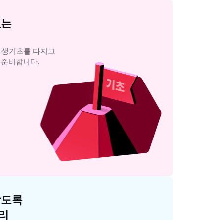
는

와 생기초를 다지고

 준비합니다.
도록

리