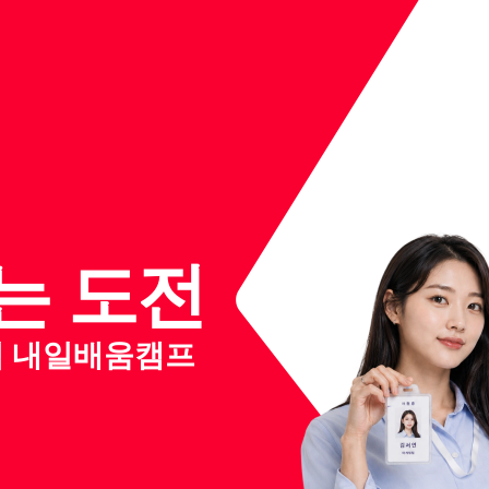
는 도전
클럽 내일배움캠프