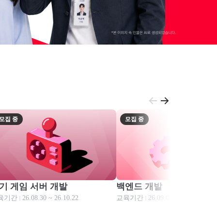
모집 중
모집 중
모집 중
모집 중
기 게임 서버 개발
백엔드 개발
육기간
26.08.30 ~ 26.10.22
교육기간
26.09.06 ~ 27.03.11