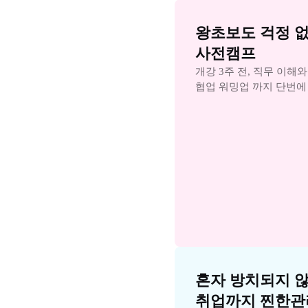
왕초보도 걱정 없
사전캠프
개강 3주 전, 직무 이해
협업 워밍업 까지 단번에
혼자 방치되지 않
취업까지 찐한관