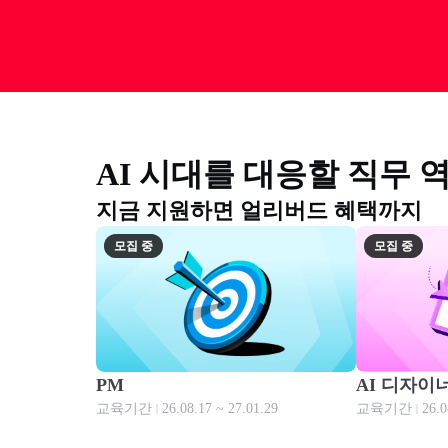
AI 시대를 대응할 직무 
지금 지원하면 얼리버드 혜택까지
모집 중
모집 중
모집 중
모집 중
PM
AI 디자이
교육기간
26.08.17 ~ 27.01.29
교육기간
26.0