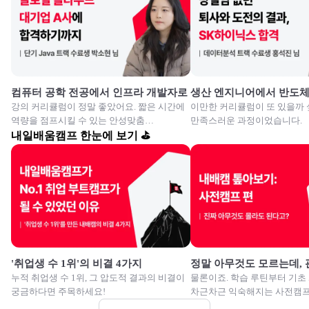
컴퓨터 공학 전공에서 인프라 개발자로
생산 엔지니어에서 반도
강의 커리큘럼이 정말 좋았어요. 짧은 시간에
이만한 커리큘럼이 또 있을까 
역량을 점프시킬 수 있는 안성맞춤
만족스러운 과정이었습니다.
교육이였습니다.
내일배움캠프 한눈에 보기 ⛳
'취업생 수 1위'의 비결 4가지
정말 아무것도 모르는데,
누적 취업생 수 1위, 그 압도적 결과의 비결이
물론이죠. 학습 루틴부터 기초
궁금하다면 주목하세요!
차근차근 익숙해지는 사전캠프