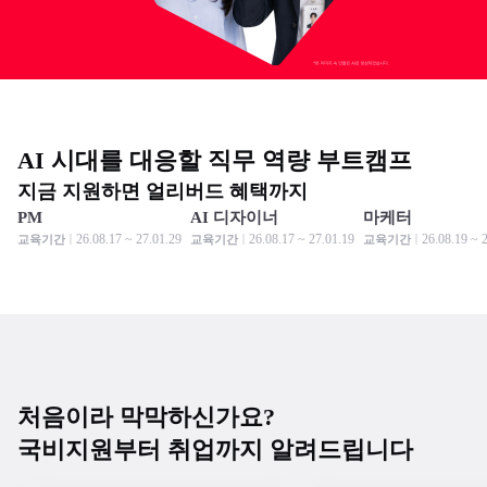
AI 시대를 대응할 직무 역량 부트캠프
지금 지원하면 얼리버드 혜택까지
PM
AI 디자이너
마케터
모집 중
모집 중
모집 중
모집 중
모집 중
모집 중
26.08.17 ~ 27.01.29
26.08.17 ~ 27.01.19
26.08.19 ~ 
교육기간
교육기간
교육기간
처음이라 막막하신가요?
국비지원부터 취업까지 알려드립니다