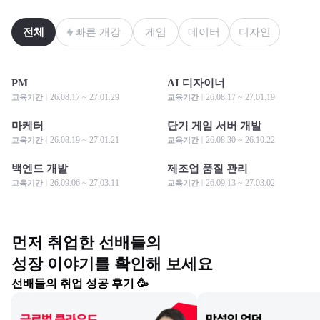
전체
빠른 개강
게임
데이터
디자인
PM
AI 디자이너
모집 중
모집 중
모집 중
모집 중
26.08.17 ~ 27.01.29
26.08.17 ~ 27.01.19
교육기간
교육기간
마케터
단기 게임 서버 개발
모집 중
모집 중
모집 중
모집 중
26.08.19 ~ 27.01.21
26.08.30 ~ 26.10.22
교육기간
교육기간
백엔드 개발
제조업 품질 관리
모집 중
모집 중
모집 중
모집 중
26.09.06 ~ 27.03.11
26.09.13 ~ 27.03.02
교육기간
교육기간
먼저 취업한 선배들의

성장 이야기를 확인해 보세요
선배들의 취업 성공 후기 🥳