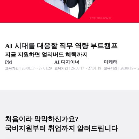
AI 시대를 대응할 직무 역량 부트캠프
지금 지원하면 얼리버드 혜택까지
PM
AI 디자이너
마케터
모집 중
모집 중
모집 중
모집 중
모집 중
모집 중
26.08.17 ~ 27.01.29
26.08.17 ~ 27.01.19
26.08.19 ~ 
교육기간
교육기간
교육기간
처음이라 막막하신가요?
국비지원부터 취업까지 알려드립니다