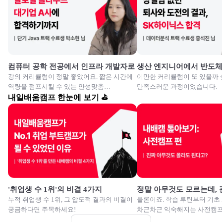
컴퓨터 공학 전공에서 인프라 개발자로
생산 엔지니어에서 반도
강의 커리큘럼이 정말 좋았어요. 짧은 시간에
이만한 커리큘럼이 또 있을까 
역량을 점프시킬 수 있는 안성맞춤
만족스러운 과정이었습니다.
교육이였습니다.
내일배움캠프 한눈에 보기 ⛳
'취업생 수 1위'의 비결 4가지
정말 아무것도 모르는데,
누적 취업생 수 1위, 그 압도적 결과의 비결이
물론이죠. 학습 루틴부터 기초
궁금하다면 주목하세요!
차근차근 익숙해지는 사전캠프