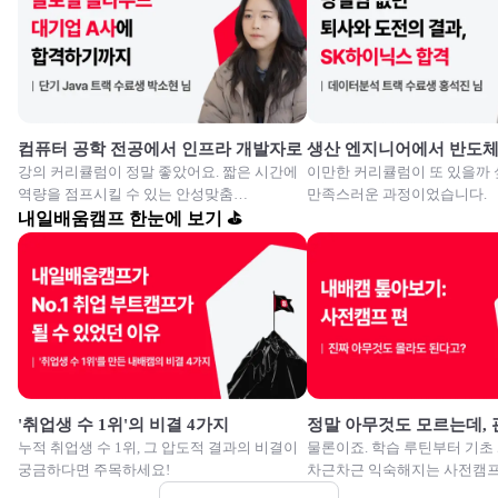
컴퓨터 공학 전공에서 인프라 개발자로
생산 엔지니어에서 반도
강의 커리큘럼이 정말 좋았어요. 짧은 시간에
이만한 커리큘럼이 또 있을까 
역량을 점프시킬 수 있는 안성맞춤
만족스러운 과정이었습니다.
교육이였습니다.
내일배움캠프 한눈에 보기 ⛳
'취업생 수 1위'의 비결 4가지
정말 아무것도 모르는데,
누적 취업생 수 1위, 그 압도적 결과의 비결이
물론이죠. 학습 루틴부터 기초
궁금하다면 주목하세요!
차근차근 익숙해지는 사전캠프