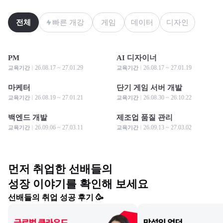
전체
빠른 개강
게임
데이터
디자인
PM
AI 디자이너
모집 중
모집 중
모집 중
모집 중
26.08.17 ~ 27.01.29
26.08.17 ~ 27.01.19
교육기간
교육기간
마케터
단기 게임 서버 개발
모집 중
모집 중
모집 중
모집 중
26.08.19 ~ 27.01.21
26.08.30 ~ 26.10.22
교육기간
교육기간
백엔드 개발
제조업 품질 관리
모집 중
모집 중
모집 중
모집 중
26.09.06 ~ 27.03.11
26.09.13 ~ 27.03.02
교육기간
교육기간
먼저 취업한 선배들의

성장 이야기를 확인해 보세요
선배들의 취업 성공 후기 🥳