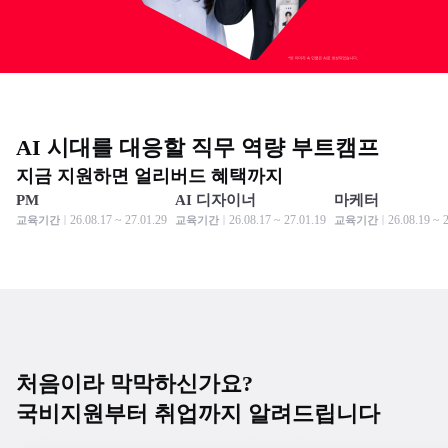
AI 시대를 대응할 직무 역량 부트캠프
지금 지원하면 얼리버드 혜택까지
PM
AI 디자이너
마케터
모집 중
모집 중
모집 중
모집 중
모집 중
모집 중
26.08.17 ~ 27.01.29
26.08.17 ~ 27.01.19
26.08.19 ~ 
교육기간
교육기간
교육기간
처음이라 막막하신가요?
국비지원부터 취업까지 알려드립니다