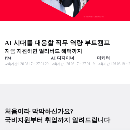
AI 시대를 대응할 직무 역량 부트캠프
지금 지원하면 얼리버드 혜택까지
PM
AI 디자이너
마케터
모집 중
모집 중
모집 중
모집 중
모집 중
모집 중
26.08.17 ~ 27.01.29
26.08.17 ~ 27.01.19
26.08.19 ~ 
교육기간
교육기간
교육기간
처음이라 막막하신가요?
국비지원부터 취업까지 알려드립니다