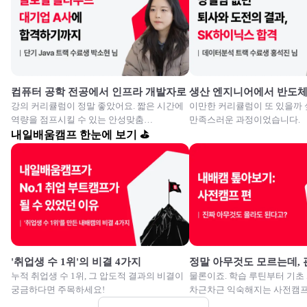
컴퓨터 공학 전공에서 인프라 개발자로
생산 엔지니어에서 반도
강의 커리큘럼이 정말 좋았어요. 짧은 시간에
이만한 커리큘럼이 또 있을까 
역량을 점프시킬 수 있는 안성맞춤
만족스러운 과정이었습니다.
교육이였습니다.
내일배움캠프 한눈에 보기 ⛳
'취업생 수 1위'의 비결 4가지
정말 아무것도 모르는데,
누적 취업생 수 1위, 그 압도적 결과의 비결이
물론이죠. 학습 루틴부터 기초
궁금하다면 주목하세요!
차근차근 익숙해지는 사전캠프