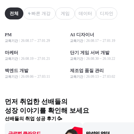
전체
빠른 개강
게임
데이터
디자인
PM
AI 디자이너
모집 중
모집 중
모집 중
모집 중
26.08.17 ~ 27.01.29
26.08.17 ~ 27.01.19
교육기간
교육기간
마케터
단기 게임 서버 개발
모집 중
모집 중
모집 중
모집 중
26.08.19 ~ 27.01.21
26.08.30 ~ 26.10.22
교육기간
교육기간
백엔드 개발
제조업 품질 관리
모집 중
모집 중
모집 중
모집 중
26.09.06 ~ 27.03.11
26.09.13 ~ 27.03.02
교육기간
교육기간
먼저 취업한 선배들의

성장 이야기를 확인해 보세요
선배들의 취업 성공 후기 🥳