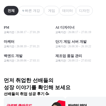
전체
빠른 개강
게임
데이터
디자인
PM
AI 디자이너
모집 중
모집 중
모집 중
모집 중
26.08.17 ~ 27.01.29
26.08.17 ~ 27.01.19
교육기간
교육기간
마케터
단기 게임 서버 개발
모집 중
모집 중
모집 중
모집 중
26.08.19 ~ 27.01.21
26.08.30 ~ 26.10.22
교육기간
교육기간
백엔드 개발
제조업 품질 관리
모집 중
모집 중
모집 중
모집 중
26.09.06 ~ 27.03.11
26.09.13 ~ 27.03.02
교육기간
교육기간
먼저 취업한 선배들의

성장 이야기를 확인해 보세요
선배들의 취업 성공 후기 🥳