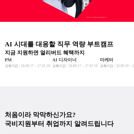
AI 시대를 대응할 직무 역량 부트캠프
지금 지원하면 얼리버드 혜택까지
PM
AI 디자이너
마케터
모집 중
모집 중
모집 중
모집 중
모집 중
모집 중
26.08.17 ~ 27.01.29
26.08.17 ~ 27.01.19
26.08.19 ~ 
교육기간
교육기간
교육기간
처음이라 막막하신가요?
국비지원부터 취업까지 알려드립니다