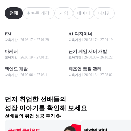
전체
빠른 개강
게임
데이터
디자인
PM
AI 디자이너
모집 중
모집 중
모집 중
모집 중
26.08.17 ~ 27.01.29
26.08.17 ~ 27.01.19
교육기간
교육기간
마케터
단기 게임 서버 개발
모집 중
모집 중
모집 중
모집 중
26.08.19 ~ 27.01.21
26.08.30 ~ 26.10.22
교육기간
교육기간
백엔드 개발
제조업 품질 관리
모집 중
모집 중
모집 중
모집 중
26.09.06 ~ 27.03.11
26.09.13 ~ 27.03.02
교육기간
교육기간
먼저 취업한 선배들의

성장 이야기를 확인해 보세요
선배들의 취업 성공 후기 🥳