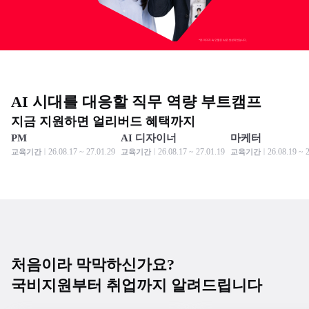
AI 시대를 대응할 직무 역량 부트캠프
지금 지원하면 얼리버드 혜택까지
PM
AI 디자이너
마케터
모집 중
모집 중
모집 중
모집 중
모집 중
모집 중
26.08.17 ~ 27.01.29
26.08.17 ~ 27.01.19
26.08.19 ~ 
교육기간
교육기간
교육기간
처음이라 막막하신가요?
국비지원부터 취업까지 알려드립니다