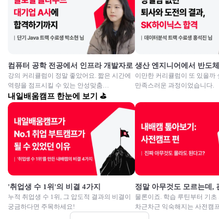
컴퓨터 공학 전공에서 인프라 개발자로
생산 엔지니어에서 반도
강의 커리큘럼이 정말 좋았어요. 짧은 시간에
이만한 커리큘럼이 또 있을까 
역량을 점프시킬 수 있는 안성맞춤
만족스러운 과정이었습니다.
교육이였습니다.
내일배움캠프 한눈에 보기 ⛳
'취업생 수 1위'의 비결 4가지
정말 아무것도 모르는데,
누적 취업생 수 1위, 그 압도적 결과의 비결이
물론이죠. 학습 루틴부터 기초
궁금하다면 주목하세요!
차근차근 익숙해지는 사전캠프