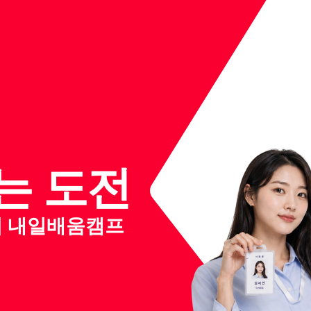
는 도전
클럽 내일배움캠프