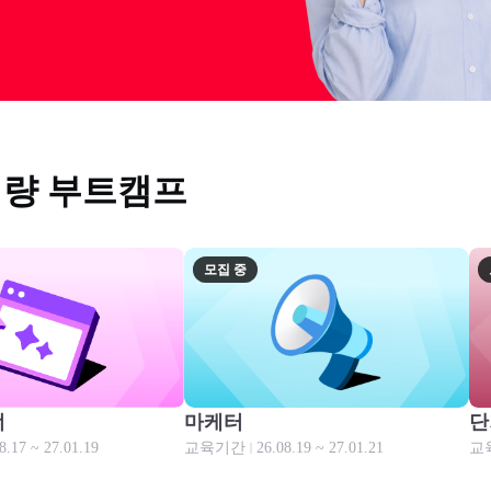
역량 부트캠프
모집 중
모집 중
너
마케터
단
8.17 ~ 27.01.19
교육기간
26.08.19 ~ 27.01.21
교