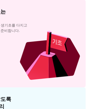
는

와 생기초를 다지고

 준비합니다.
도록

리