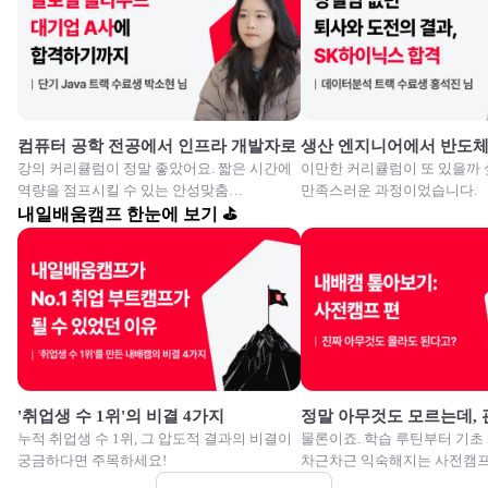
컴퓨터 공학 전공에서 인프라 개발자로
생산 엔지니어에서 반도
강의 커리큘럼이 정말 좋았어요. 짧은 시간에
이만한 커리큘럼이 또 있을까 
역량을 점프시킬 수 있는 안성맞춤
만족스러운 과정이었습니다.
교육이였습니다.
내일배움캠프 한눈에 보기 ⛳
'취업생 수 1위'의 비결 4가지
정말 아무것도 모르는데,
누적 취업생 수 1위, 그 압도적 결과의 비결이
물론이죠. 학습 루틴부터 기초
궁금하다면 주목하세요!
차근차근 익숙해지는 사전캠프