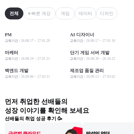
전체
빠른 개강
게임
데이터
디자인
PM
AI 디자이너
모집 중
모집 중
모집 중
모집 중
26.08.17 ~ 27.01.29
26.08.17 ~ 27.01.19
교육기간
교육기간
마케터
단기 게임 서버 개발
모집 중
모집 중
모집 중
모집 중
26.08.19 ~ 27.01.21
26.08.30 ~ 26.10.22
교육기간
교육기간
백엔드 개발
제조업 품질 관리
모집 중
모집 중
모집 중
모집 중
26.09.06 ~ 27.03.11
26.09.13 ~ 27.03.02
교육기간
교육기간
먼저 취업한 선배들의

성장 이야기를 확인해 보세요
선배들의 취업 성공 후기 🥳