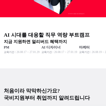
AI 시대를 대응할 직무 역량 부트캠프
지금 지원하면 얼리버드 혜택까지
PM
AI 디자이너
마케터
모집 중
모집 중
모집 중
모집 중
모집 중
모집 중
26.08.17 ~ 27.01.29
26.08.17 ~ 27.01.19
26.08.19 ~ 
교육기간
교육기간
교육기간
처음이라 막막하신가요?
국비지원부터 취업까지 알려드립니다