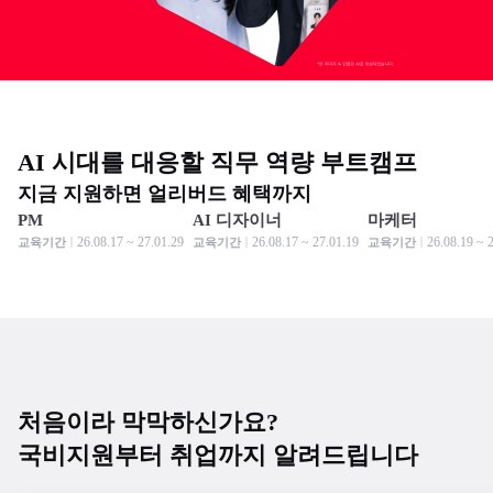
AI 시대를 대응할 직무 역량 부트캠프
지금 지원하면 얼리버드 혜택까지
PM
AI 디자이너
마케터
모집 중
모집 중
모집 중
모집 중
모집 중
모집 중
26.08.17 ~ 27.01.29
26.08.17 ~ 27.01.19
26.08.19 ~ 
교육기간
교육기간
교육기간
처음이라 막막하신가요?
국비지원부터 취업까지 알려드립니다