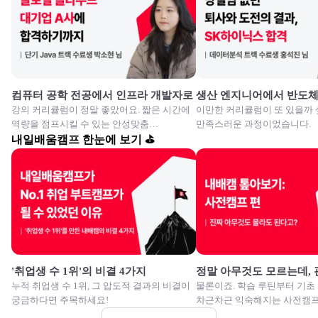
컴퓨터 공학 전공에서 인프라 개발자로
생산 엔지니어에서 반도
강의 커리큘럼이 정말 좋았어요. 짧은 시간에
이만한 커리큘럼이 또 있을까 
역량을 점프시킬 수 있는 안성맞춤
만족스러운 과정이었습니다.
교육이였습니다.
내일배움캠프 한눈에 보기 ⛳
'취업생 수 1위'의 비결 4가지
정말 아무것도 모르는데,
누적 취업생 수 1위, 그 압도적 결과의 비결이
물론이죠. 학습 루틴부터 기초
궁금하다면 주목하세요!
차근차근 익숙해지는 사전캠프