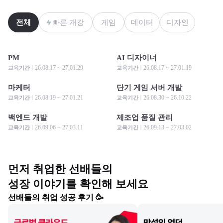
전체
빠른 개강
게임
데이터
디자인
PM
AI 디자이너
모집 중
모집 중
모집 중
모집 중
26.08.17 ~ 27.01.29
26.08.17 ~ 27.01.19
교육기간
교육기간
마케터
단기 게임 서버 개발
모집 중
모집 중
모집 중
모집 중
26.08.19 ~ 27.01.21
26.08.30 ~ 26.10.22
교육기간
교육기간
백엔드 개발
제조업 품질 관리
모집 중
모집 중
모집 중
모집 중
26.09.06 ~ 27.03.11
26.09.13 ~ 27.03.02
교육기간
교육기간
먼저 취업한 선배들의

성장 이야기를 확인해 보세요
선배들의 취업 성공 후기 🥳