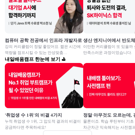
컴퓨터 공학 전공에서 인프라 개발자로
생산 엔지니어에서 반도
강의 커리큘럼이 정말 좋았어요. 짧은 시간에
이만한 커리큘럼이 또 있을까 
역량을 점프시킬 수 있는 안성맞춤
만족스러운 과정이었습니다.
교육이였습니다.
내일배움캠프 한눈에 보기 ⛳
'취업생 수 1위'의 비결 4가지
정말 아무것도 모르는데,
누적 취업생 수 1위, 그 압도적 결과의 비결이
물론이죠. 학습 루틴부터 기초
궁금하다면 주목하세요!
차근차근 익숙해지는 사전캠프