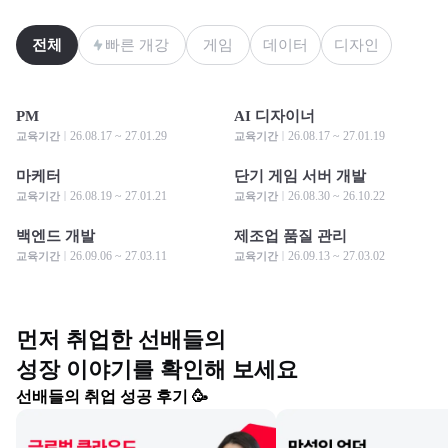
전체
빠른 개강
게임
데이터
디자인
PM
AI 디자이너
모집 중
모집 중
모집 중
모집 중
26.08.17 ~ 27.01.29
26.08.17 ~ 27.01.19
교육기간
교육기간
마케터
단기 게임 서버 개발
모집 중
모집 중
모집 중
모집 중
26.08.19 ~ 27.01.21
26.08.30 ~ 26.10.22
교육기간
교육기간
백엔드 개발
제조업 품질 관리
모집 중
모집 중
모집 중
모집 중
26.09.06 ~ 27.03.11
26.09.13 ~ 27.03.02
교육기간
교육기간
먼저 취업한 선배들의

성장 이야기를 확인해 보세요
선배들의 취업 성공 후기 🥳