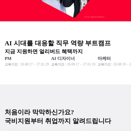
AI 시대를 대응할 직무 역량 부트캠프
지금 지원하면 얼리버드 혜택까지
PM
AI 디자이너
마케터
모집 중
모집 중
모집 중
모집 중
모집 중
모집 중
26.08.17 ~ 27.01.29
26.08.17 ~ 27.01.19
26.08.19 ~ 
교육기간
교육기간
교육기간
처음이라 막막하신가요?
국비지원부터 취업까지 알려드립니다